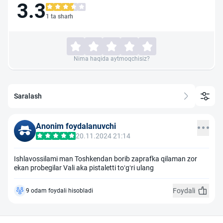
3.3
1 ta sharh
Nima haqida aytmoqchisiz?
Saralash
Anonim foydalanuvchi
20.11.2024 21:14
Ishlavossilami man Toshkendan borib zaprafka qilaman zor
ekan probegilar Vali aka pistaletti toʻgʻri ulang
Foydali
9 odam foydali hisobladi