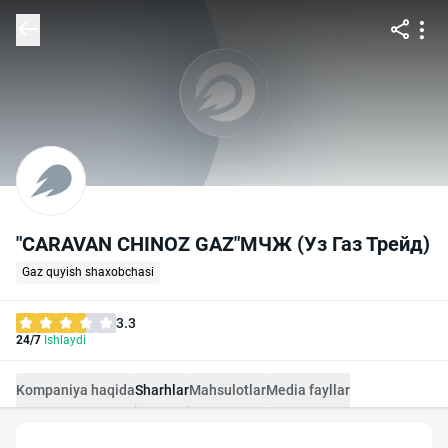
"CARAVAN CHINOZ GAZ"МЧЖ (Уз Газ Трейд)
Gaz quyish shaxobchasi
3.3
24/7
Ishlaydi
Kompaniya haqida
Sharhlar
Mahsulotlar
Media fayllar