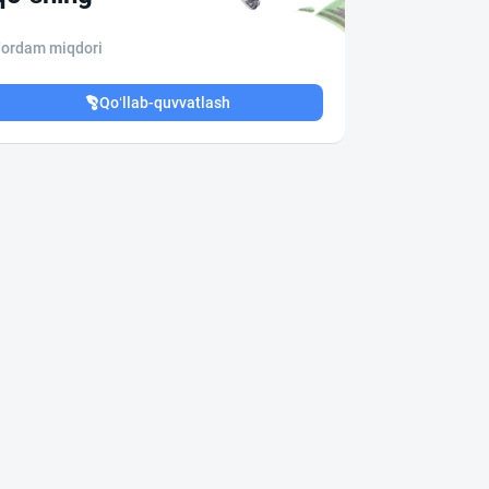
ordam miqdori
Qo‘llab-quvvatlash