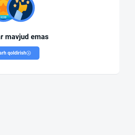
ar mavjud emas
rh qoldirish