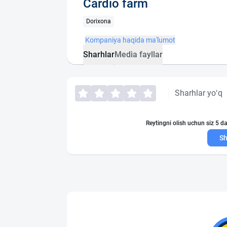
Cardio farm
Dorixona
Kompaniya haqida ma'lumot
Sharhlar
Media fayllar
Sharhlar yo‘q
Reytingni olish uchun siz 5 da
Sh