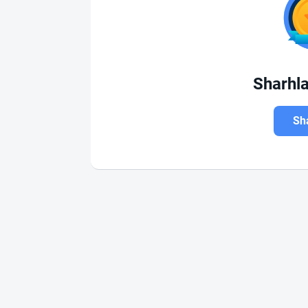
Sharhl
Sha