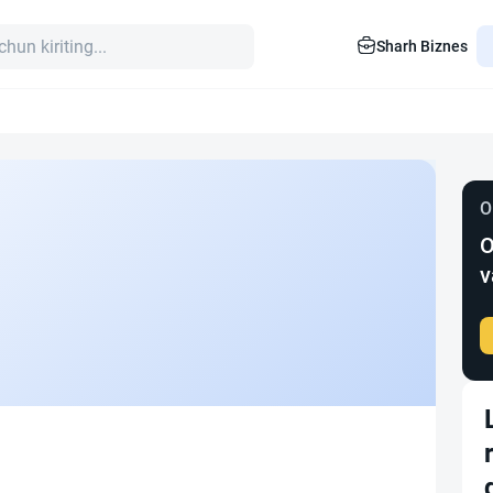
Sharh Biznes
O
O
v