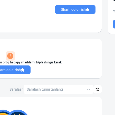
Sharh qoldirish
Y
!
n ortiq haqiqiy sharhlarni to'plashingiz kerak
arh qoldirish
Saralash
Saralash turini tanlang