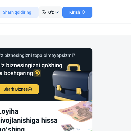
Sharh qoldiring
O'z
Kirish
‘z biznesingizni topa olmayapsizmi?
‘z biznesingizni qo'shing
a boshqaring
Sharh Biznes
Loyiha
rivojlanishiga hissa
qo‘shing