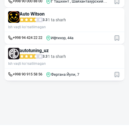
+998 90 000 88 00
Г Ташкент , Шайхантахурский
район , ул Алишера Навои , 35
Auto Witson
1 ta sharh
3.3
Ish vaqti ko‘rsatilmagan
+998 94 424 22 22
​Ифтихор, 44а
autotuning_uz
1 ta sharh
3.3
Ish vaqti ko‘rsatilmagan
+998 90 915 58 56
Фергана Йули, 7