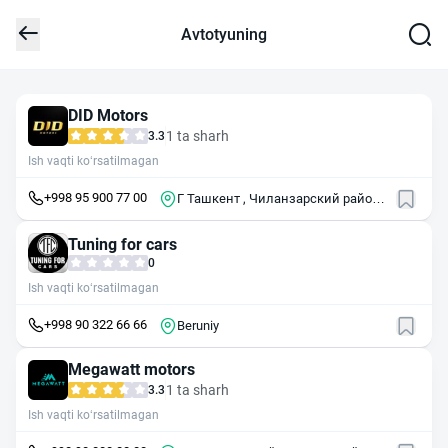
Avtotyuning
DID Motors
1 ta sharh
3.3
Ish vaqti ko‘rsatilmagan
+998 95 900 77 00
Г Ташкент , Чиланзарский район ,
массив Чиланзар , 5-й квартал
Tuning for cars
0
Ish vaqti ko‘rsatilmagan
+998 90 322 66 66
Beruniy
Megawatt motors
1 ta sharh
3.3
Ish vaqti ko‘rsatilmagan