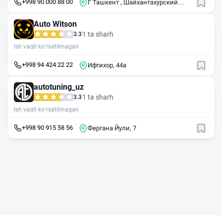
+998 90 000 88 00
Г Ташкент , Шайхантахурский
район , ул Алишера Навои , 35
Auto Witson
1 ta sharh
3.3
Ish vaqti ko‘rsatilmagan
+998 94 424 22 22
​Ифтихор, 44а
autotuning_uz
1 ta sharh
3.3
Ish vaqti ko‘rsatilmagan
+998 90 915 58 56
Фергана Йули, 7