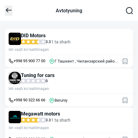
Avtotyuning
DID Motors
1 ta sharh
3.3
Ish vaqti ko‘rsatilmagan
+998 95 900 77 00
Г Ташкент , Чиланзарский район ,
массив Чиланзар , 5-й квартал
Tuning for cars
0
Ish vaqti ko‘rsatilmagan
+998 90 322 66 66
Beruniy
Megawatt motors
1 ta sharh
3.3
Ish vaqti ko‘rsatilmagan