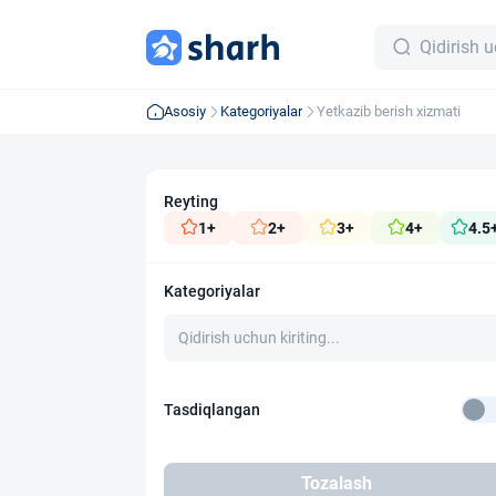
Asosiy
Kategoriyalar
Yetkazib berish xizmati
Reyting
1+
2+
3+
4+
4.5
Kategoriyalar
Tasdiqlangan
Tozalash