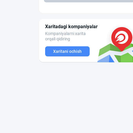
Xaritadagi kompaniyalar
Kompaniyalarni xarita
orqali qidiring
Xaritani ochish