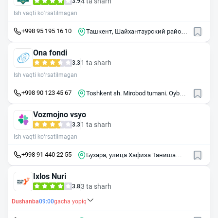
4 ta sharh
3.9
Ish vaqti ko‘rsatilmagan
+998 95 195 16 10
Ташкент, Шайхантаурский район,
улица Сузук-ота 50.
Ona fondi
1 ta sharh
3.3
Ish vaqti ko‘rsatilmagan
+998 90 123 45 67
Toshkent sh. Mirobod tumani. Oybek
ko`ch 49
Vozmojno vsyo
1 ta sharh
3.3
Ish vaqti ko‘rsatilmagan
+998 91 440 22 55
Бухара, улица Хафиза Таниша
Бухари, 32
Ixlos Nuri
3 ta sharh
3.8
Dushanba
09:00
gacha yopiq