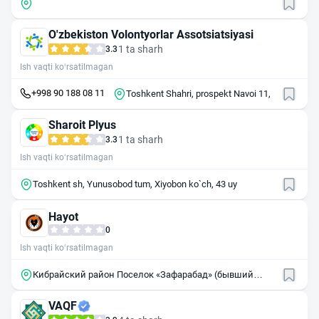
O'zbekiston Volontyorlar Assotsiatsiyasi
1 ta sharh
3.3
Ish vaqti ko‘rsatilmagan
+998 90 188 08 11
Toshkent Shahri, prospekt Navoi 11,
Sharoit Plyus
1 ta sharh
3.3
Ish vaqti ko‘rsatilmagan
Toshkent sh, Yunusobod tum, Xiyobon ko`ch, 43 uy
Hayot
0
Ish vaqti ko‘rsatilmagan
Кибрайский район Поселок «Зафарабад» (бывший
поселок «Майский», 111200
VAQF