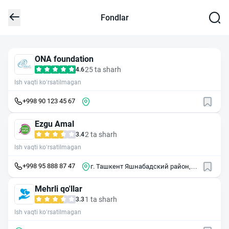
Fondlar
ONA foundation
25 ta sharh
4.6
Ish vaqti ko‘rsatilmagan
+998 90 123 45 67
Ezgu Amal
2 ta sharh
3.4
Ish vaqti ko‘rsatilmagan
+998 95 888 87 47
г. Ташкент Яшнабадский район,
улица Паркенткая, 294.
Mehrli qo'llar
1 ta sharh
3.3
Ish vaqti ko‘rsatilmagan