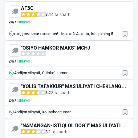
АГЗС
4 ta sharh
3.4
24/7
Ishlaydi
сход сельских жителей Чигатай-Актепа, Istiqlolning 5-
yillik mahallasi, 467/2
"OSIYO HAMKOR MAKS" MCHJ
24/7
Ishlaydi
Andijon viloyati, Oltinko`l tumani
"XOLIS TAFAKKUR" MAS'ULIYATI CHEKLANGAN
JAMIYAT
3 ta sharh
3.2
24/7
Ishlaydi
Andijon viloyati, Xo`jaobod tumani
"NAMANGAN-ISTIQLOL BOG`I" MAS'ULIYATI CH
EKLANGAN JAMIYAT (АСФОНА-54)
2 ta sharh
3