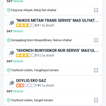
24/7
Ishlaydi
Farg‘ona viloyati, Marg`ilon shahar
"NUKUS METAN TRANS SERVIS" MAS`ULIYATI C
HEKLANGAN JAMIYAT
1 ta sharh
3.2
24/7
Ishlaydi
Qoraqalpog‘iston Respublikasi, Nukus shahar
"ISHONCH BUNYODKOR NUR SERVIS" MAS‘ULIY
ATI CHEKLANGAN JAMIYATI
2 ta sharh
3.1
24/7
Ishlaydi
Toshkent shahri, Yangihayot tumani
QOYLIQ EKO GAZ
6 ta sharh
1.9
24/7
Ishlaydi
Toshkent shahri, Sergeli tumani