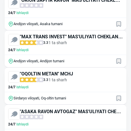
"ORION SAPFIR RAVON" MAS'ULIYATI CHEKLAN
GAN JAMIYAT
24/7
Ishlaydi
Andijon viloyati, Asaka tumani
"MAX TRANS INVEST" MAS'ULIYATI CHEKLANG
AN JAMIYAT
1 ta sharh
3.3
24/7
Ishlaydi
Andijon viloyati, Andijon tumani
"OQOLTIN METAN" MCHJ
1 ta sharh
3.3
24/7
Ishlaydi
Sirdaryo viloyati, Oq-oltin tumani
"ASAKA RAVON AVTOGAZ" MAS'ULIYATI CHEKL
ANGAN JAMIYAT
24/7
Ishlaydi