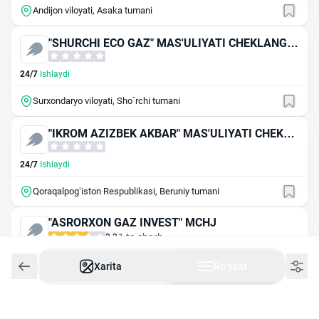
Andijon viloyati, Asaka tumani
"SHURCHI ECO GAZ" MAS'ULIYATI CHEKLANGA
N JAMIYAT
24/7
Ishlaydi
Surxondaryo viloyati, Sho`rchi tumani
"IKROM AZIZBEK AKBAR" MAS'ULIYATI CHEKLA
NGAN JAMIYAT
24/7
Ishlaydi
Qoraqalpog‘iston Respublikasi, Beruniy tumani
"ASRORXON GAZ INVEST" MCHJ
1 ta sharh
3.3
24/7
Ishlaydi
Xarita
Roʻyxat
Samarqand viloyati, Самарқанд shahar
"OHANGARON-METAN GAZ" МЧЖ (Уз газтред)