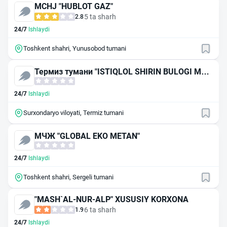
MCHJ "HUBLOT GAZ"
5 ta sharh
2.8
24/7
Ishlaydi
Toshkent shahri, Yunusobod tumani
Термиз тумани "ISTIQLOL SHIRIN BULOGI МЧ
Ж га карашли АГНКС
24/7
Ishlaydi
Surxondaryo viloyati, Termiz tumani
МЧЖ "GLOBAL EKO METAN"
24/7
Ishlaydi
Toshkent shahri, Sergeli tumani
"MASH`AL-NUR-ALP" XUSUSIY KORXONA
6 ta sharh
1.9
24/7
Ishlaydi