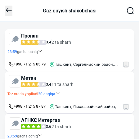
Gaz quyish shaxobchasi
Пропан
2 ta sharh
3.4
23:59
gacha ochiq
+998 71 215 85 79
Ташкент, Сергелийский район,
махалля Кумарик, улица
Сайполина, 22
Метан
11 ta sharh
3.4
Tez orada yopiladi
20
daqiqa
+998 71 215 87 87
Ташкент, Яккасарайский район,
Малая кольцевая дорога, 22/1
АГНКС Интергаз
2 ta sharh
3.6
23:59
gacha ochiq