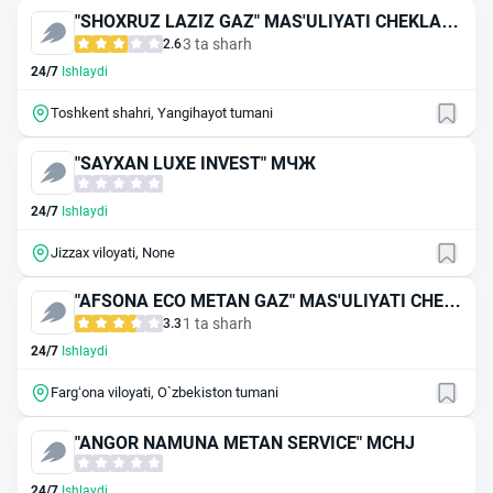
"SHOXRUZ LAZIZ GAZ" MAS'ULIYATI CHEKLAN
GAN JAMIYAT
3 ta sharh
2.6
24/7
Ishlaydi
Toshkent shahri, Yangihayot tumani
"SAYXAN LUXE INVEST" МЧЖ
24/7
Ishlaydi
Jizzax viloyati, None
"AFSONA ECO METAN GAZ" MAS'ULIYATI CHEK
LANGAN JAMIYAT
1 ta sharh
3.3
24/7
Ishlaydi
Farg‘ona viloyati, O`zbekiston tumani
"ANGOR NAMUNA METAN SERVICE" MCHJ
24/7
Ishlaydi