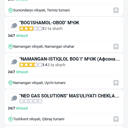
Surxondaryo viloyati, Termiz tumani
"BOG'ISHAMOL-OBOD" МЧЖ
2 ta sharh
3
24/7
Ishlaydi
Namangan viloyati, Namangan shahar
"NAMANGAN-ISTIQLOL BOG`I" МЧЖ (Афсона-3
9)
3 ta sharh
3.4
24/7
Ishlaydi
Namangan viloyati, Uychi tumani
"NEO GAS SOLUTIONS" MAS'ULIYATI CHEKLAN
GAN JAMIYAT
24/7
Ishlaydi
Toshkent viloyati, Qibray tumani