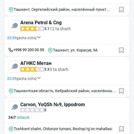
Ташкент, Сергелийский район, населённый пункт
Бабур
Arena Petrol & Cng
12 ta sharh
3.1
23:59
gacha ochiq
+998 99 200 00 55
Ташкент, ул. Корасув, 9А
АГНКС Метан
5 ta sharh
3.3
23:59
gacha ochiq
Ташкентская область, Кибрайский район, населённый
пункт Гульзар
Carvon, YoQSh №9, Ippodrom
0
24/7
Ishlaydi
Toshkent shahri, Chilonzor tumani, Beshqo‘rg‘on mahallasi