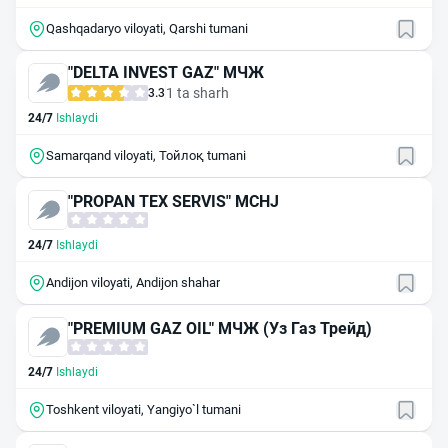
Qashqadaryo viloyati, Qarshi tumani
"DELTA INVEST GAZ" МЧЖ
1 ta sharh
3.3
24/7
Ishlaydi
Samarqand viloyati, Тойлоқ tumani
"PROPAN TEX SERVIS" MCHJ
24/7
Ishlaydi
Andijon viloyati, Andijon shahar
"PREMIUM GAZ OIL" МЧЖ (Уз Газ Трейд)
24/7
Ishlaydi
Toshkent viloyati, Yangiyo`l tumani