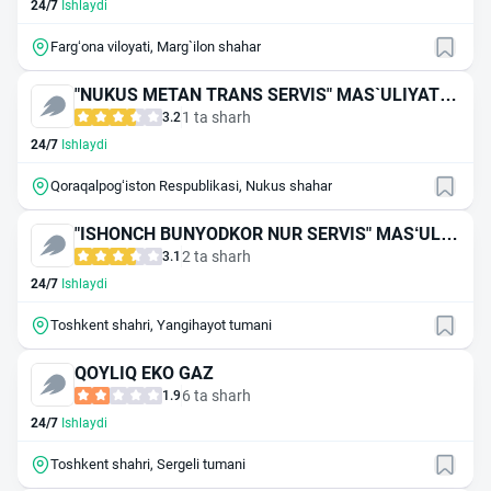
24/7
Ishlaydi
Farg‘ona viloyati, Marg`ilon shahar
"NUKUS METAN TRANS SERVIS" MAS`ULIYATI C
HEKLANGAN JAMIYAT
1 ta sharh
3.2
24/7
Ishlaydi
Qoraqalpog‘iston Respublikasi, Nukus shahar
"ISHONCH BUNYODKOR NUR SERVIS" MAS‘ULIY
ATI CHEKLANGAN JAMIYATI
2 ta sharh
3.1
24/7
Ishlaydi
Toshkent shahri, Yangihayot tumani
QOYLIQ EKO GAZ
6 ta sharh
1.9
24/7
Ishlaydi
Toshkent shahri, Sergeli tumani