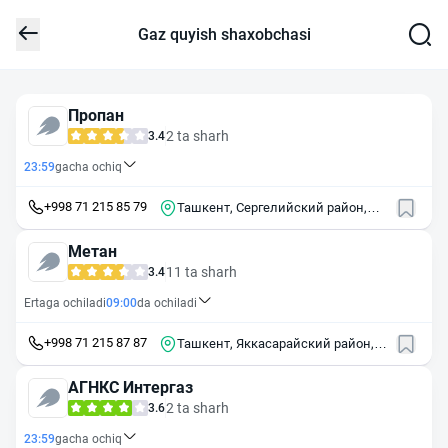
Gaz quyish shaxobchasi
Пропан
2 ta sharh
3.4
23:59
gacha ochiq
+998 71 215 85 79
Ташкент, Сергелийский район,
махалля Кумарик, улица
Сайполина, 22
Метан
11 ta sharh
3.4
Ertaga ochiladi
09:00
da ochiladi
+998 71 215 87 87
Ташкент, Яккасарайский район,
Малая кольцевая дорога, 22/1
АГНКС Интергаз
2 ta sharh
3.6
23:59
gacha ochiq