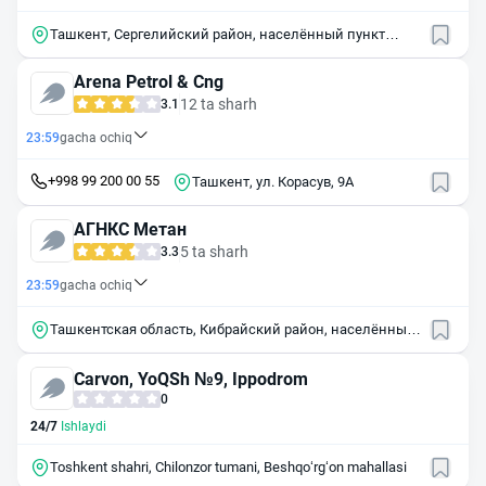
Ташкент, Сергелийский район, населённый пункт
Бабур
Arena Petrol & Cng
12 ta sharh
3.1
23:59
gacha ochiq
+998 99 200 00 55
Ташкент, ул. Корасув, 9А
АГНКС Метан
5 ta sharh
3.3
23:59
gacha ochiq
Ташкентская область, Кибрайский район, населённый
пункт Гульзар
Carvon, YoQSh №9, Ippodrom
0
24/7
Ishlaydi
Toshkent shahri, Chilonzor tumani, Beshqo‘rg‘on mahallasi