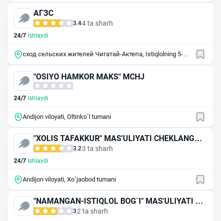
АГЗС
4 ta sharh
3.4
24/7
Ishlaydi
сход сельских жителей Чигатай-Актепа, Istiqlolning 5-
yillik mahallasi, 467/2
"OSIYO HAMKOR MAKS" MCHJ
24/7
Ishlaydi
Andijon viloyati, Oltinko`l tumani
"XOLIS TAFAKKUR" MAS'ULIYATI CHEKLANGAN
JAMIYAT
3 ta sharh
3.2
24/7
Ishlaydi
Andijon viloyati, Xo`jaobod tumani
"NAMANGAN-ISTIQLOL BOG`I" MAS'ULIYATI CH
EKLANGAN JAMIYAT (АСФОНА-54)
2 ta sharh
3