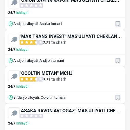
"ORION SAPFIR RAVON" MAS'ULIYATI CHEKLAN
GAN JAMIYAT
24/7
Ishlaydi
Andijon viloyati, Asaka tumani
"MAX TRANS INVEST" MAS'ULIYATI CHEKLANG
AN JAMIYAT
1 ta sharh
3.3
24/7
Ishlaydi
Andijon viloyati, Andijon tumani
"OQOLTIN METAN" MCHJ
1 ta sharh
3.3
24/7
Ishlaydi
Sirdaryo viloyati, Oq-oltin tumani
"ASAKA RAVON AVTOGAZ" MAS'ULIYATI CHEKL
ANGAN JAMIYAT
24/7
Ishlaydi