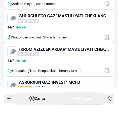
Andijon viloyati, Asaka tumani
"SHURCHI ECO GAZ" MAS'ULIYATI CHEKLANGA
N JAMIYAT
24/7
Ishlaydi
Surxondaryo viloyati, Sho`rchi tumani
"IKROM AZIZBEK AKBAR" MAS'ULIYATI CHEKLA
NGAN JAMIYAT
24/7
Ishlaydi
Qoraqalpog‘iston Respublikasi, Beruniy tumani
"ASRORXON GAZ INVEST" MCHJ
1 ta sharh
3.3
24/7
Ishlaydi
Xarita
Roʻyxat
Samarqand viloyati, Самарқанд shahar
"OHANGARON-METAN GAZ" МЧЖ (Уз газтред)