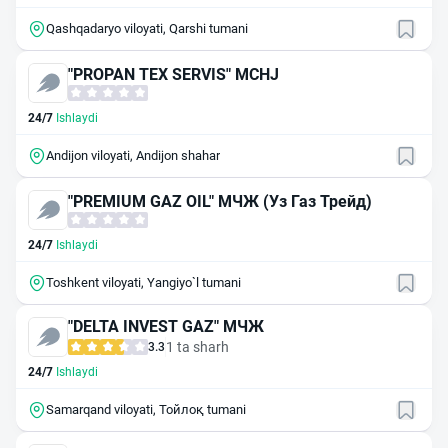
Qashqadaryo viloyati, Qarshi tumani
"PROPAN TEX SERVIS" MCHJ
24/7
Ishlaydi
Andijon viloyati, Andijon shahar
"PREMIUM GAZ OIL" МЧЖ (Уз Газ Трейд)
24/7
Ishlaydi
Toshkent viloyati, Yangiyo`l tumani
"DELTA INVEST GAZ" МЧЖ
1 ta sharh
3.3
24/7
Ishlaydi
Samarqand viloyati, Тойлоқ tumani