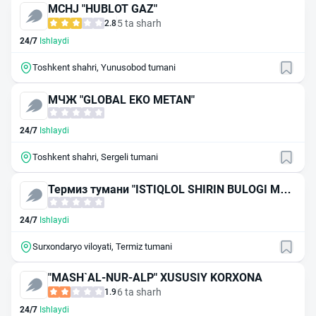
MCHJ "HUBLOT GAZ"
5 ta sharh
2.8
24/7
Ishlaydi
Toshkent shahri, Yunusobod tumani
МЧЖ "GLOBAL EKO METAN"
24/7
Ishlaydi
Toshkent shahri, Sergeli tumani
Термиз тумани "ISTIQLOL SHIRIN BULOGI МЧ
Ж га карашли АГНКС
24/7
Ishlaydi
Surxondaryo viloyati, Termiz tumani
"MASH`AL-NUR-ALP" XUSUSIY KORXONA
6 ta sharh
1.9
24/7
Ishlaydi