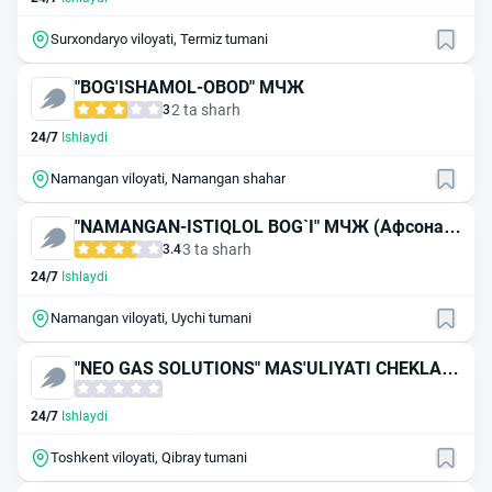
Surxondaryo viloyati, Termiz tumani
"BOG'ISHAMOL-OBOD" МЧЖ
2 ta sharh
3
24/7
Ishlaydi
Namangan viloyati, Namangan shahar
"NAMANGAN-ISTIQLOL BOG`I" МЧЖ (Афсона-3
9)
3 ta sharh
3.4
24/7
Ishlaydi
Namangan viloyati, Uychi tumani
"NEO GAS SOLUTIONS" MAS'ULIYATI CHEKLAN
GAN JAMIYAT
24/7
Ishlaydi
Toshkent viloyati, Qibray tumani