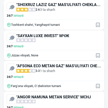
"SHOXRUZ LAZIZ GAZ" MAS'ULIYATI CHEKLAN
GAN JAMIYAT
3 ta sharh
2.6
24/7
Ishlaydi
Toshkent shahri, Yangihayot tumani
"SAYXAN LUXE INVEST" МЧЖ
24/7
Ishlaydi
Jizzax viloyati, None
"AFSONA ECO METAN GAZ" MAS'ULIYATI CHEK
LANGAN JAMIYAT
1 ta sharh
3.3
24/7
Ishlaydi
Farg‘ona viloyati, O`zbekiston tumani
"ANGOR NAMUNA METAN SERVICE" MCHJ
24/7
Ishlaydi