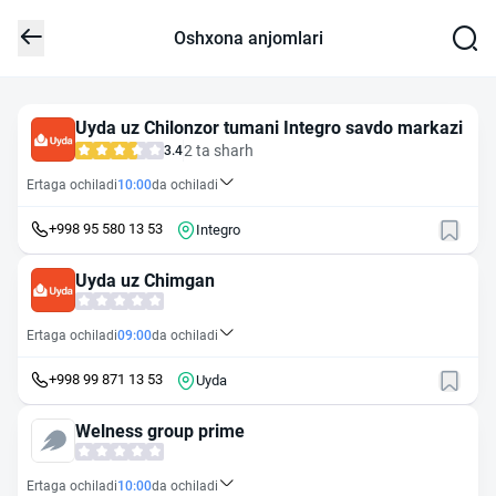
Oshxona anjomlari
Uyda uz Chilonzor tumani Integro savdo markazi
2 ta sharh
3.4
Ertaga ochiladi
10:00
da ochiladi
+998 95 580 13 53
Integro
Uyda uz Chimgan
Ertaga ochiladi
09:00
da ochiladi
+998 99 871 13 53
Uyda
Welness group prime
Ertaga ochiladi
10:00
da ochiladi