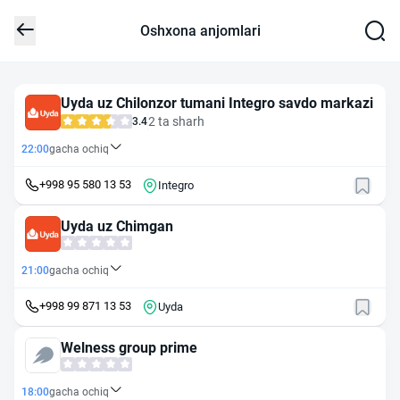
Oshxona anjomlari
Uyda uz Chilonzor tumani Integro savdo markazi
2 ta sharh
3.4
22:00
gacha ochiq
+998 95 580 13 53
Integro
Uyda uz Chimgan
21:00
gacha ochiq
+998 99 871 13 53
Uyda
Welness group prime
18:00
gacha ochiq