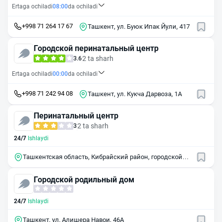
Ertaga ochiladi
08:00
da ochiladi
+998 71 264 17 67
Ташкент, ул. Буюк Ипак Йули, 417
Городской перинатальный центр
2 ta sharh
3.6
Ertaga ochiladi
00:00
da ochiladi
+998 71 242 94 08
Ташкент, ул. Кукча Дарвоза, 1А
Перинатальный центр
2 ta sharh
3
24/7
Ishlaydi
Ташкентская область, Кибрайский район, городской
посёлок Салар
Городской родильный дом
24/7
Ishlaydi
Ташкент, ул. Алишера Навои, 46А