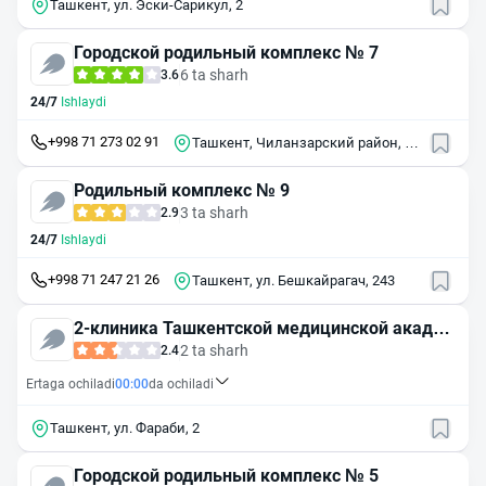
Ташкент, ул. Эски-Сарикул, 2
Городской родильный комплекс № 7
6 ta sharh
3.6
24/7
Ishlaydi
+998 71 273 02 91
Ташкент, Чиланзарский район, 1-
й пр. Катартал, 3
Родильный комплекс № 9
3 ta sharh
2.9
24/7
Ishlaydi
+998 71 247 21 26
Ташкент, ул. Бешкайрагач, 243
2-клиника Ташкентской медицинской академ
ии родильный комплекс
2 ta sharh
2.4
Ertaga ochiladi
00:00
da ochiladi
Ташкент, ул. Фараби, 2
Городской родильный комплекс № 5