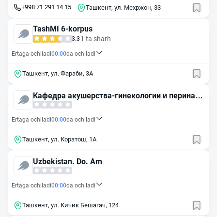
+998 71 291 14 15
Ташкент, ул. Мехржон, 33
TashMI 6-korpus
1 ta sharh
3.3
Ertaga ochiladi
00:00
da ochiladi
Ташкент, ул. Фараби, 3А
Кафедра акушерства-гинекологии и перината
льной медицины ТашИУВ
Ertaga ochiladi
00:00
da ochiladi
Ташкент, ул. Коратош, 1А
Uzbekistan. Do. Am
Ertaga ochiladi
00:00
da ochiladi
Ташкент, ул. Кичик Бешагач, 124