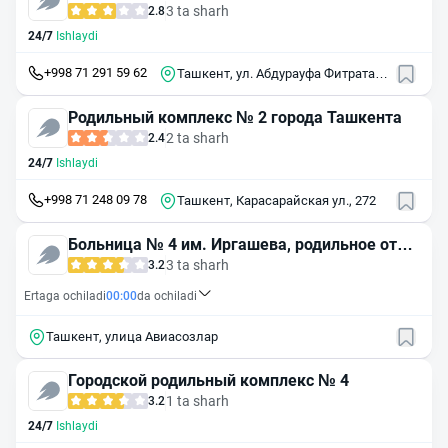
3 ta sharh
2.8
24/7
Ishlaydi
+998 71 291 59 62
Ташкент, ул. Абдурауфа Фитрата,
94
Родильный комплекс № 2 города Ташкента
2 ta sharh
2.4
24/7
Ishlaydi
+998 71 248 09 78
Ташкент, Карасарайская ул., 272
Больница № 4 им. Иргашева, родильное отде
ление
3 ta sharh
3.2
Ertaga ochiladi
00:00
da ochiladi
Ташкент, улица Авиасозлар
Городской родильный комплекс № 4
1 ta sharh
3.2
24/7
Ishlaydi