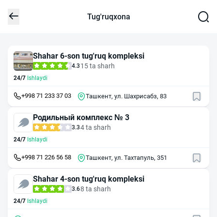
Tug'ruqxona
Shahar 6-son tug'ruq kompleksi
15 ta sharh
4.3
24/7
Ishlaydi
+998 71 233 37 03
Ташкент, ул. Шахрисабз, 83
Родильный комплекс № 3
4 ta sharh
3.3
24/7
Ishlaydi
+998 71 226 56 58
Ташкент, ул. Тахтапуль, 351
Shahar 4-son tug'ruq kompleksi
8 ta sharh
3.6
24/7
Ishlaydi