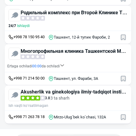
Родильный комплекс при Второй Клинике Та
шкентской Медицинской Академии
24/7
Ishlaydi
+998 78 150 95 40
Ташкент, 12-й тупик Фароби, 2
Многопрофильная клиника Ташкентской Мед
ицинской Академии, корпус № 2
Ertaga ochiladi
00:00
da ochiladi
+998 71 214 50 00
Ташкент, ул. Фараби, 3А
Akusherlik va ginekologiya ilmiy-tadqiqot institut
i
3 ta sharh
3.8
Ish vaqti ko‘rsatilmagan
+998 71 263 78 18
Mirzo-Ulug`bek ko`chasi, 132A