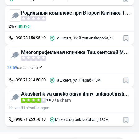
Родильный комплекс при Второй Клинике Та
шкентской Медицинской Академии
24/7
Ishlaydi
+998 78 150 95 40
Ташкент, 12-й тупик Фароби, 2
Многопрофильная клиника Ташкентской Мед
ицинской Академии, корпус № 2
23:59
gacha ochiq
+998 71 214 50 00
Ташкент, ул. Фараби, 3А
Akusherlik va ginekologiya ilmiy-tadqiqot institut
i
3 ta sharh
3.8
Ish vaqti ko‘rsatilmagan
+998 71 263 78 18
Mirzo-Ulug`bek ko`chasi, 132A