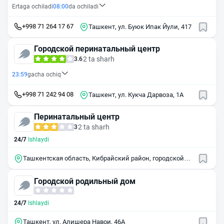
Ertaga ochiladi
08:00
da ochiladi
+998 71 264 17 67
Ташкент, ул. Буюк Ипак Йули, 417
Городской перинатальный центр
2 ta sharh
3.6
23:59
gacha ochiq
+998 71 242 94 08
Ташкент, ул. Кукча Дарвоза, 1А
Перинатальный центр
2 ta sharh
3
24/7
Ishlaydi
Ташкентская область, Кибрайский район, городской
посёлок Салар
Городской родильный дом
24/7
Ishlaydi
Ташкент, ул. Алишера Навои, 46А