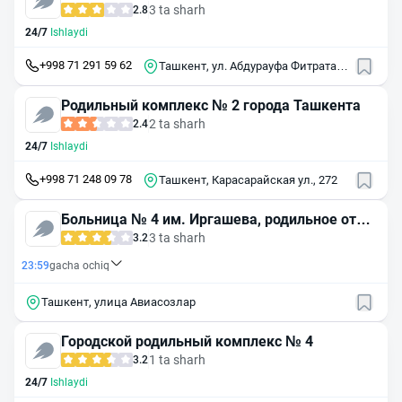
3 ta sharh
2.8
24/7
Ishlaydi
+998 71 291 59 62
Ташкент, ул. Абдурауфа Фитрата,
94
Родильный комплекс № 2 города Ташкента
2 ta sharh
2.4
24/7
Ishlaydi
+998 71 248 09 78
Ташкент, Карасарайская ул., 272
Больница № 4 им. Иргашева, родильное отде
ление
3 ta sharh
3.2
23:59
gacha ochiq
Ташкент, улица Авиасозлар
Городской родильный комплекс № 4
1 ta sharh
3.2
24/7
Ishlaydi