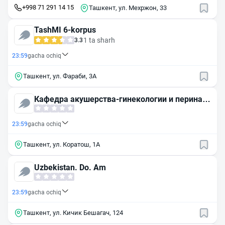
+998 71 291 14 15
Ташкент, ул. Мехржон, 33
TashMI 6-korpus
1 ta sharh
3.3
23:59
gacha ochiq
Ташкент, ул. Фараби, 3А
Кафедра акушерства-гинекологии и перината
льной медицины ТашИУВ
23:59
gacha ochiq
Ташкент, ул. Коратош, 1А
Uzbekistan. Do. Am
23:59
gacha ochiq
Ташкент, ул. Кичик Бешагач, 124