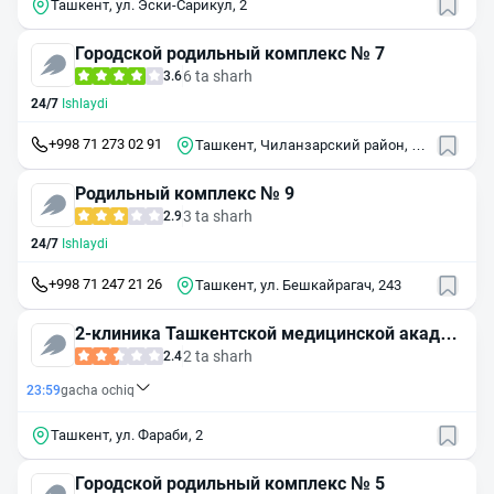
Ташкент, ул. Эски-Сарикул, 2
Городской родильный комплекс № 7
6 ta sharh
3.6
24/7
Ishlaydi
+998 71 273 02 91
Ташкент, Чиланзарский район, 1-
й пр. Катартал, 3
Родильный комплекс № 9
3 ta sharh
2.9
24/7
Ishlaydi
+998 71 247 21 26
Ташкент, ул. Бешкайрагач, 243
2-клиника Ташкентской медицинской академ
ии родильный комплекс
2 ta sharh
2.4
23:59
gacha ochiq
Ташкент, ул. Фараби, 2
Городской родильный комплекс № 5