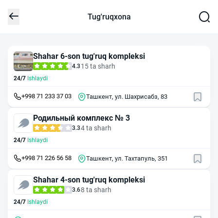
Tug'ruqxona
Shahar 6-son tug'ruq kompleksi
15 ta sharh
4.3
24/7
Ishlaydi
+998 71 233 37 03
Ташкент, ул. Шахрисабз, 83
Родильный комплекс № 3
4 ta sharh
3.3
24/7
Ishlaydi
+998 71 226 56 58
Ташкент, ул. Тахтапуль, 351
Shahar 4-son tug'ruq kompleksi
8 ta sharh
3.6
24/7
Ishlaydi