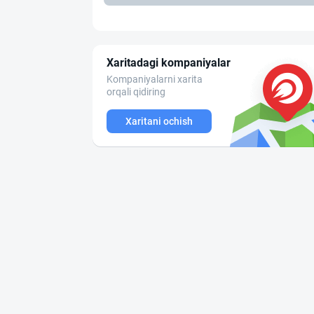
Xaritadagi kompaniyalar
Kompaniyalarni xarita
orqali qidiring
Xaritani ochish