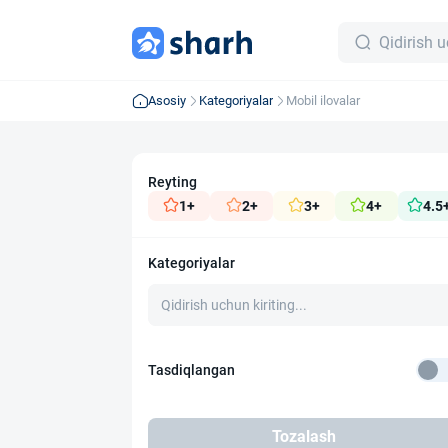
Asosiy
Kategoriyalar
Mobil ilovalar
Reyting
1+
2+
3+
4+
4.5
Kategoriyalar
Tasdiqlangan
Tozalash