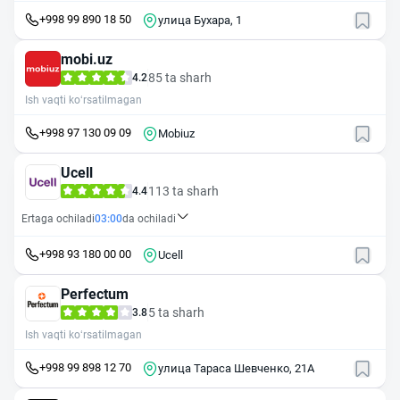
+998 99 890 18 50
улица Бухара, 1
mobi.uz
85 ta sharh
4.2
Ish vaqti ko‘rsatilmagan
+998 97 130 09 09
Mobiuz
Ucell
113 ta sharh
4.4
Ertaga ochiladi
03:00
da ochiladi
+998 93 180 00 00
Ucell
Perfectum
5 ta sharh
3.8
Ish vaqti ko‘rsatilmagan
+998 99 898 12 70
улица Тараса Шевченко, 21А