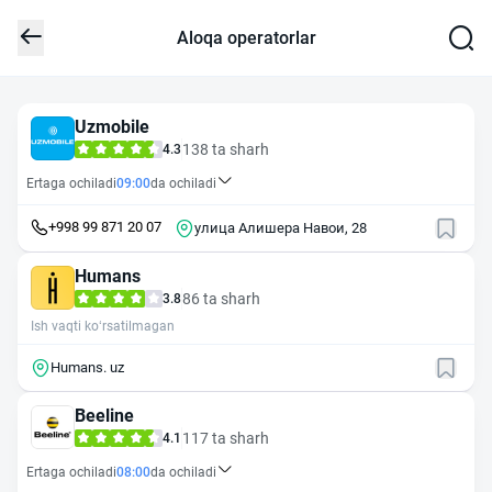
Aloqa operatorlar
Uzmobile
138 ta sharh
4.3
Ertaga ochiladi
09:00
da ochiladi
+998 99 871 20 07
улица Алишера Навои, 28
Humans
86 ta sharh
3.8
Ish vaqti ko‘rsatilmagan
Humans. uz
Beeline
117 ta sharh
4.1
Ertaga ochiladi
08:00
da ochiladi