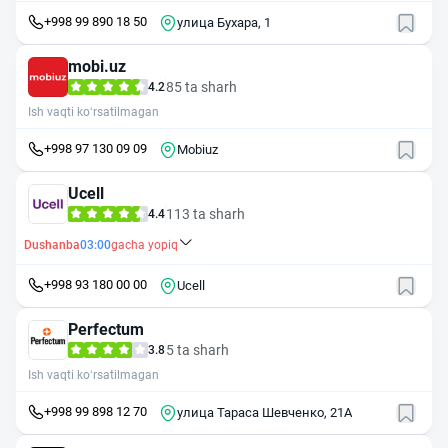
+998 99 890 18 50
улица Бухара, 1
mobi.uz
85 ta sharh
4.2
Ish vaqti ko‘rsatilmagan
+998 97 130 09 09
Mobiuz
Ucell
113 ta sharh
4.4
Dushanba
03:00
gacha yopiq
+998 93 180 00 00
Ucell
Perfectum
5 ta sharh
3.8
Ish vaqti ko‘rsatilmagan
+998 99 898 12 70
улица Тараса Шевченко, 21А