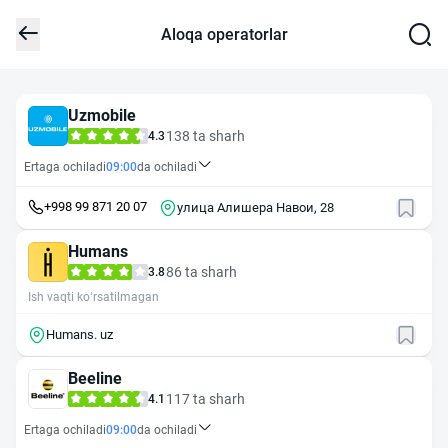
Aloqa operatorlar
Uzmobile
138 ta sharh
4.3
Ertaga ochiladi
09:00
da ochiladi
+998 99 871 20 07
улица Алишера Навои, 28
Humans
86 ta sharh
3.8
Ish vaqti ko‘rsatilmagan
Humans. uz
Beeline
117 ta sharh
4.1
Ertaga ochiladi
09:00
da ochiladi