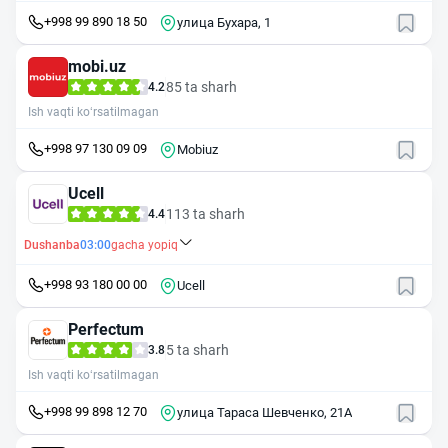
+998 99 890 18 50
улица Бухара, 1
mobi.uz
85 ta sharh
4.2
Ish vaqti ko‘rsatilmagan
+998 97 130 09 09
Mobiuz
Ucell
113 ta sharh
4.4
Dushanba
03:00
gacha yopiq
+998 93 180 00 00
Ucell
Perfectum
5 ta sharh
3.8
Ish vaqti ko‘rsatilmagan
+998 99 898 12 70
улица Тараса Шевченко, 21А