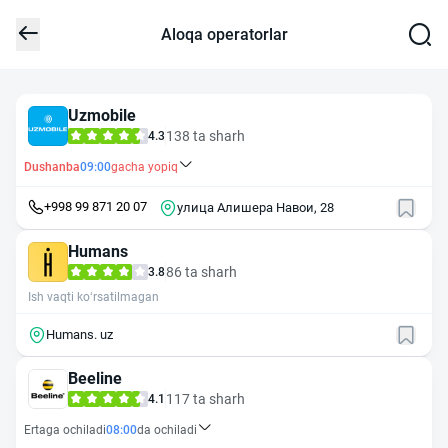
Aloqa operatorlar
Uzmobile
138 ta sharh
4.3
Dushanba
09:00
gacha yopiq
+998 99 871 20 07
улица Алишера Навои, 28
Humans
86 ta sharh
3.8
Ish vaqti ko‘rsatilmagan
Humans. uz
Beeline
117 ta sharh
4.1
Ertaga ochiladi
08:00
da ochiladi