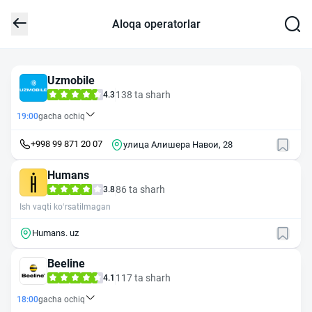
Aloqa operatorlar
Uzmobile
138 ta sharh
4.3
19:00
gacha ochiq
+998 99 871 20 07
улица Алишера Навои, 28
Humans
86 ta sharh
3.8
Ish vaqti ko‘rsatilmagan
Humans. uz
Beeline
117 ta sharh
4.1
18:00
gacha ochiq