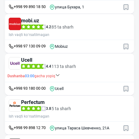
+998 99 890 18 50
улица Бухара, 1
mobi.uz
85 ta sharh
4.2
Ish vaqti ko‘rsatilmagan
+998 97 130 09 09
Mobiuz
Ucell
113 ta sharh
4.4
Dushanba
03:00
gacha yopiq
+998 93 180 00 00
Ucell
Perfectum
5 ta sharh
3.8
Ish vaqti ko‘rsatilmagan
+998 99 898 12 70
улица Тараса Шевченко, 21А