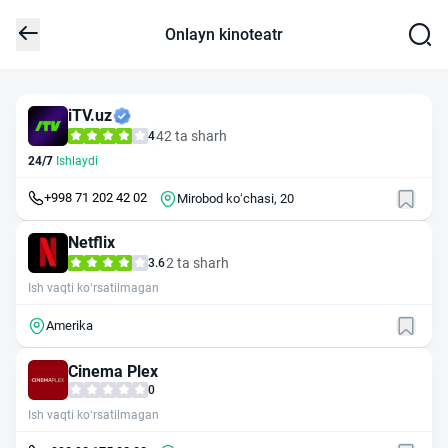
Onlayn kinoteatr
iTV.uz
42 ta sharh
4
24/7
Ishlaydi
+998 71 202 42 02
Mirobod koʻchasi, 20
Netflix
2 ta sharh
3.6
Ish vaqti ko‘rsatilmagan
Amerika
Cinema Plex
0
Ish vaqti ko‘rsatilmagan