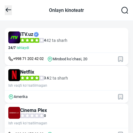
Onlayn kinoteatr
iTV.uz
42 ta sharh
4
24/7
Ishlaydi
+998 71 202 42 02
Mirobod koʻchasi, 20
Netflix
2 ta sharh
3.6
Ish vaqti ko‘rsatilmagan
Amerika
Cinema Plex
0
Ish vaqti ko‘rsatilmagan