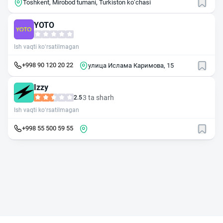
Toshkent, Mirobod tumani, Turkiston koʻchasi
YOTO
Ish vaqti ko‘rsatilmagan
+998 90 120 20 22
улица Ислама Каримова, 15
Izzy
3 ta sharh
2.5
Ish vaqti ko‘rsatilmagan
+998 55 500 59 55