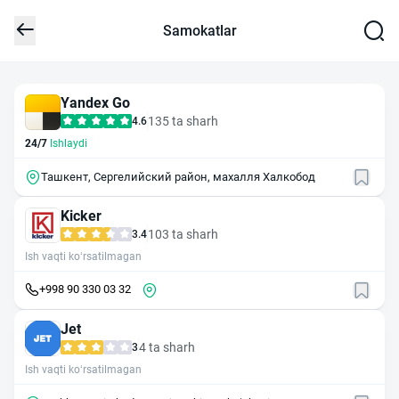
Samokatlar
Yandex Go
135 ta sharh
4.6
24/7
Ishlaydi
Ташкент, Сергелийский район, махалля Халкобод
Kicker
103 ta sharh
3.4
Ish vaqti ko‘rsatilmagan
+998 90 330 03 32
Jet
4 ta sharh
3
Ish vaqti ko‘rsatilmagan