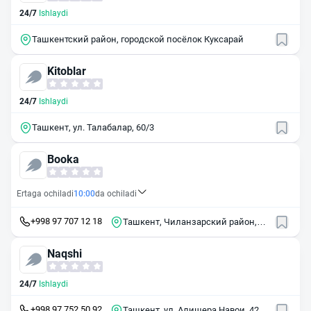
24/7
Ishlaydi
Ташкентский район, городской посёлок Куксарай
Kitoblar
24/7
Ishlaydi
Ташкент, ул. Талабалар, 60/3
Booka
Ertaga ochiladi
10:00
da ochiladi
+998 97 707 12 18
Ташкент, Чиланзарский район,
массив Чиланзор, 1-й квартал, 4
Naqshi
24/7
Ishlaydi
+998 97 752 50 92
Ташкент, ул. Алишера Навои, 42