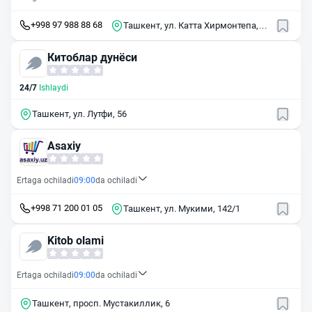
+998 97 988 88 68
Ташкент, ул. Катта Хирмонтепа,
30A
Китоблар дунёси
24/7
Ishlaydi
Ташкент, ул. Лутфи, 56
Asaxiy
Ertaga ochiladi
09:00
da ochiladi
+998 71 200 01 05
Ташкент, ул. Мукими, 142/1
Kitob olami
Ertaga ochiladi
09:00
da ochiladi
Ташкент, просп. Мустакиллик, 6