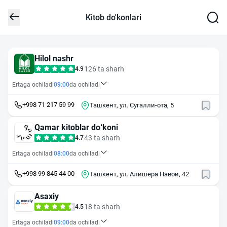
Kitob do'konlari
Hilol nashr
126 ta sharh
4.9
Ertaga ochiladi
09:00
da ochiladi
+998 71 217 59 99
Ташкент, ул. Сугалли-ота, 5
Qamar kitoblar do‘koni
43 ta sharh
4.7
Ertaga ochiladi
08:00
da ochiladi
+998 99 845 44 00
Ташкент, ул. Алишера Навои, 42
Asaxiy
18 ta sharh
4.5
Ertaga ochiladi
09:00
da ochiladi