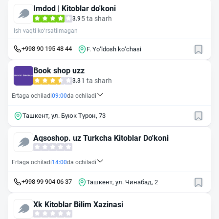
Imdod | Kitoblar do'koni
5 ta sharh
3.9
Ish vaqti ko‘rsatilmagan
+998 90 195 48 44
F. Yoʻldosh koʻchasi
Book shop uzz
1 ta sharh
3.3
Ertaga ochiladi
09:00
da ochiladi
Ташкент, ул. Буюк Турон, 73
Aqsoshop. uz Turkcha Kitoblar Do'koni
Ertaga ochiladi
14:00
da ochiladi
+998 99 904 06 37
Ташкент, ул. Чинабад, 2
Xk Kitoblar Bilim Xazinasi