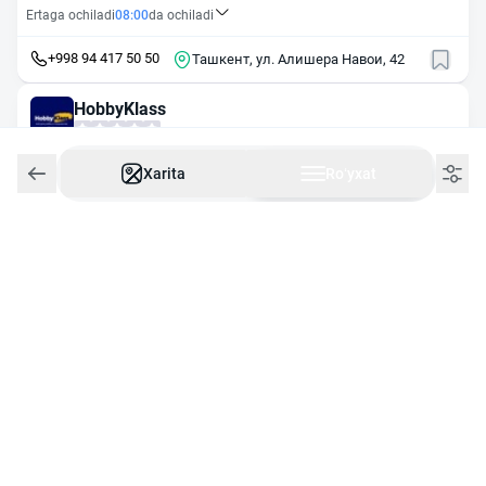
Ertaga ochiladi
08:00
da ochiladi
+998 94 417 50 50
Ташкент, ул. Алишера Навои, 42
HobbyKlass
Ertaga ochiladi
10:00
da ochiladi
Xarita
Roʻyxat
+998 97 325 09 09
Ташкент, ул. Тимура Малика, 3
Xazinabooks
Ertaga ochiladi
10:00
da ochiladi
+998 94 422 09 99
Ташкент, ул. Т. Расулова, 183А
Macmillan
Ertaga ochiladi
10:00
da ochiladi