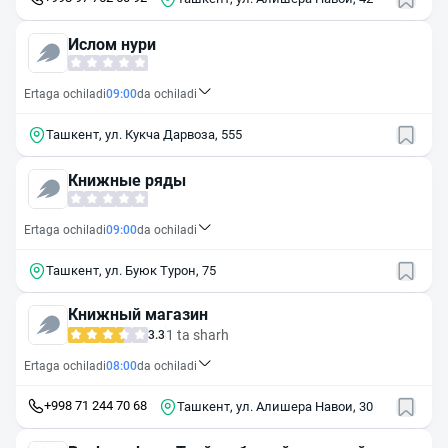
Ислом нури
Ertaga ochiladi
09:00
da ochiladi
Ташкент, ул. Кукча Дарвоза, 555
Книжные ряды
Ertaga ochiladi
09:00
da ochiladi
Ташкент, ул. Буюк Турон, 75
Книжный магазин
1 ta sharh
3.3
Ertaga ochiladi
08:00
da ochiladi
+998 71 244 70 68
Ташкент, ул. Алишера Навои, 30