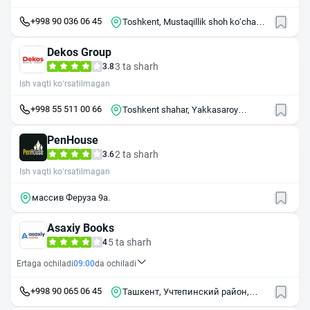
+998 90 036 06 45
Toshkent, Mustaqillik shoh koʻchasi,
6
Dekos Group
3 ta sharh
3.8
Ish vaqti ko‘rsatilmagan
+998 55 511 00 66
Toshkent shahar, Yakkasaroy
tumani, Shota Rustaveli, 1-tor ko'cha
6
PenHouse
2 ta sharh
3.6
Ish vaqti ko‘rsatilmagan
массив Феруза 9а.
Asaxiy Books
5 ta sharh
4
Ertaga ochiladi
09:00
da ochiladi
+998 90 065 06 45
Ташкент, Учтепинский район,
массив Чиланзар, квартал Г9А, 1