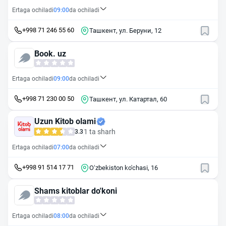
Ertaga ochiladi
09:00
da ochiladi
+998 71 246 55 60
Ташкент, ул. Беруни, 12
Book. uz
Ertaga ochiladi
09:00
da ochiladi
+998 71 230 00 50
Ташкент, ул. Катартал, 60
Uzun Kitob olami
1 ta sharh
3.3
Ertaga ochiladi
07:00
da ochiladi
+998 91 514 17 71
O‘zbekiston ko'chasi, 16
Shams kitoblar do'koni
Ertaga ochiladi
08:00
da ochiladi