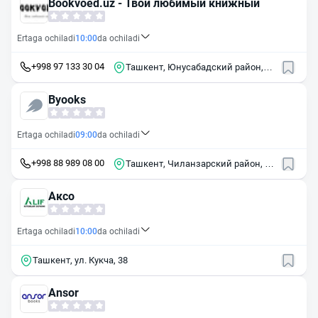
Bookvoed.uz - Твой любимый книжный
Ertaga ochiladi
10:00
da ochiladi
+998 97 133 30 04
Ташкент, Юнусабадский район,
массив Киёт, 43
Byooks
Ertaga ochiladi
09:00
da ochiladi
+998 88 989 08 00
Ташкент, Чиланзарский район, 3-
й пр. Навбахор, 24
Аксо
Ertaga ochiladi
10:00
da ochiladi
Ташкент, ул. Кукча, 38
Ansor