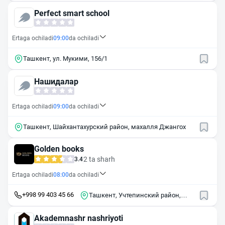
Perfect smart school
Ertaga ochiladi
09:00
da ochiladi
Ташкент, ул. Мукими, 156/1
Нашидалар
Ertaga ochiladi
09:00
da ochiladi
Ташкент, Шайхантахурский район, махалля Джангох
Golden books
2 ta sharh
3.4
Ertaga ochiladi
08:00
da ochiladi
+998 99 403 45 66
Ташкент, Учтепинский район,
массив Чиланзар, квартал Г9А, 20
Akademnashr nashriyoti