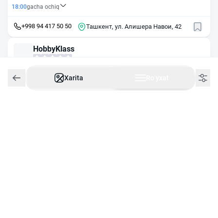
18:00
gacha ochiq
+998 94 417 50 50
Ташкент, ул. Алишера Навои, 42
HobbyKlass
22:00
gacha ochiq
Xarita
Roʻyxat
+998 97 325 09 09
Ташкент, ул. Тимура Малика, 3
Xazinabooks
23:00
gacha ochiq
+998 94 422 09 99
Ташкент, ул. Т. Расулова, 183А
Atomic Books Uz
24/7
Ishlaydi