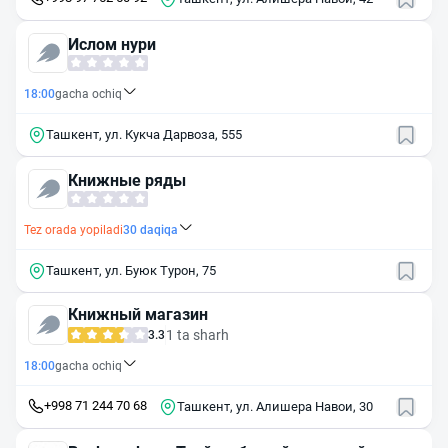
Ислом нури
18:00
gacha ochiq
Ташкент, ул. Кукча Дарвоза, 555
Книжные ряды
Tez orada yopiladi
30
daqiqa
Ташкент, ул. Буюк Турон, 75
Книжный магазин
1 ta sharh
3.3
18:00
gacha ochiq
+998 71 244 70 68
Ташкент, ул. Алишера Навои, 30