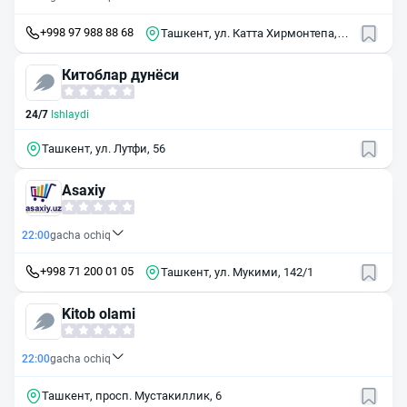
+998 97 988 88 68
Ташкент, ул. Катта Хирмонтепа,
30A
Китоблар дунёси
24/7
Ishlaydi
Ташкент, ул. Лутфи, 56
Asaxiy
22:00
gacha ochiq
+998 71 200 01 05
Ташкент, ул. Мукими, 142/1
Kitob olami
22:00
gacha ochiq
Ташкент, просп. Мустакиллик, 6