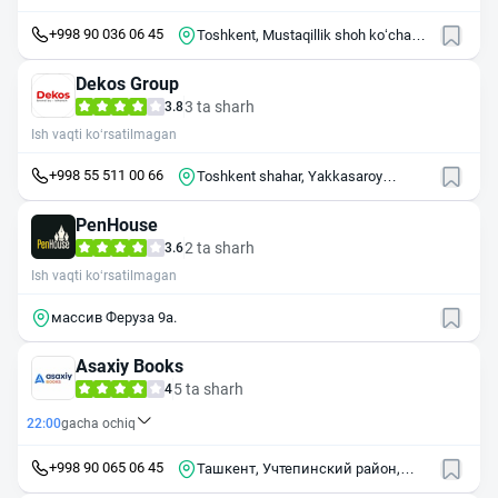
+998 90 036 06 45
Toshkent, Mustaqillik shoh koʻchasi,
6
Dekos Group
3 ta sharh
3.8
Ish vaqti ko‘rsatilmagan
+998 55 511 00 66
Toshkent shahar, Yakkasaroy
tumani, Shota Rustaveli, 1-tor ko'cha
6
PenHouse
2 ta sharh
3.6
Ish vaqti ko‘rsatilmagan
массив Феруза 9а.
Asaxiy Books
5 ta sharh
4
22:00
gacha ochiq
+998 90 065 06 45
Ташкент, Учтепинский район,
массив Чиланзар, квартал Г9А, 1