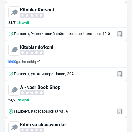
Kitoblar Karvoni
24/7
Ishlaydi
Ташкент, Учтепинский район, массив Чиланзар, 12-й
квартал, 22
Kitoblar do‘koni
18:00
gacha ochiq
Ташкент, ул. Алишера Навои, 30А
Al-Nasr Book Shop
24/7
Ishlaydi
Ташкент, Карасарайская ул., 6
Kitob va aksessuarlar