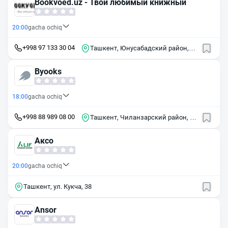
Bookvoed.uz - Твой любимый книжный
20:00
gacha ochiq
+998 97 133 30 04
Ташкент, Юнусабадский район,
массив Киёт, 43
Byooks
18:00
gacha ochiq
+998 88 989 08 00
Ташкент, Чиланзарский район, 3-
й пр. Навбахор, 24
Аксо
20:00
gacha ochiq
Ташкент, ул. Кукча, 38
Ansor