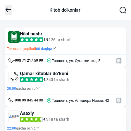
Kitob do'konlari
Hilol nashr
126 ta sharh
4.9
Tez orada yopiladi
60
daqiqa
+998 71 217 59 99
Ташкент, ул. Сугалли-ота, 5
Qamar kitoblar do‘koni
43 ta sharh
4.7
20:00
gacha ochiq
+998 99 845 44 00
Ташкент, ул. Алишера Навои, 42
Asaxiy
18 ta sharh
4.5
22:00
gacha ochiq