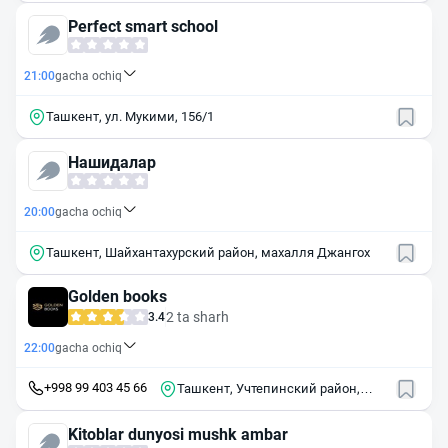
Perfect smart school
21:00
gacha ochiq
Ташкент, ул. Мукими, 156/1
Нашидалар
20:00
gacha ochiq
Ташкент, Шайхантахурский район, махалля Джангох
Golden books
2 ta sharh
3.4
22:00
gacha ochiq
+998 99 403 45 66
Ташкент, Учтепинский район,
массив Чиланзар, квартал Г9А, 20
Kitoblar dunyosi mushk ambar