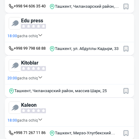
+998 94 606 35 40
Ташкент, Чиланзарский район,
массив Чиланзор, квартал И, 11
Edu press
18:00
gacha ochiq
+998 99 798 68 88
Ташкент, ул. Абдуллы Кадыри, 33
Kitoblar
20:00
gacha ochiq
Ташкент, Чиланзарский район, массив Шарк, 25
Kaleon
18:00
gacha ochiq
+998 71 267 11 86
Ташкент, Мирзо-Улугбекский
район, ул. Сайрам, 41