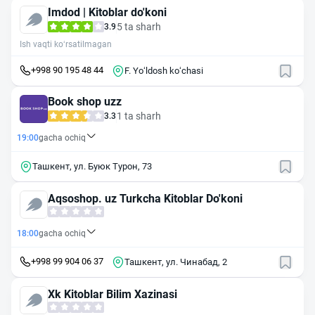
Imdod | Kitoblar do'koni
5 ta sharh
3.9
Ish vaqti ko‘rsatilmagan
+998 90 195 48 44
F. Yoʻldosh koʻchasi
Book shop uzz
1 ta sharh
3.3
19:00
gacha ochiq
Ташкент, ул. Буюк Турон, 73
Aqsoshop. uz Turkcha Kitoblar Do'koni
18:00
gacha ochiq
+998 99 904 06 37
Ташкент, ул. Чинабад, 2
Xk Kitoblar Bilim Xazinasi