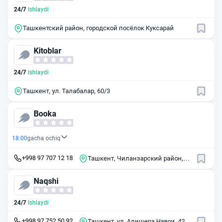
24/7
Ishlaydi
Ташкентский район, городской посёлок Куксарай
Kitoblar
24/7
Ishlaydi
Ташкент, ул. Талабалар, 60/3
Booka
18:00
gacha ochiq
+998 97 707 12 18
Ташкент, Чиланзарский район,
массив Чиланзор, 1-й квартал, 4
Naqshi
24/7
Ishlaydi
+998 97 752 50 92
Ташкент, ул. Алишера Навои, 42