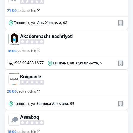
21:00
gacha ochiq
Ташкент, ул. Аль-Хорезми, 63
Akademnashr nashriyoti
18:00
gacha ochiq
+998 99 433 16 77
Ташкент, ул. Сугалли-ота, 5
Knigasale
20:00
gacha ochiq
Ташкент, ул. Садыка Азимова, 89
Assaboq
18:00
gacha ochiq