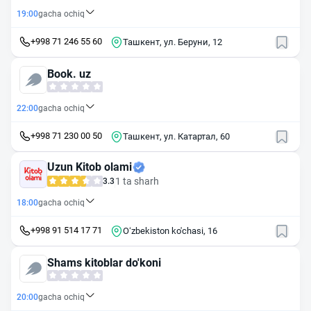
19:00
gacha ochiq
+998 71 246 55 60
Ташкент, ул. Беруни, 12
Book. uz
22:00
gacha ochiq
+998 71 230 00 50
Ташкент, ул. Катартал, 60
Uzun Kitob olami
1 ta sharh
3.3
18:00
gacha ochiq
+998 91 514 17 71
O‘zbekiston ko'chasi, 16
Shams kitoblar do'koni
20:00
gacha ochiq