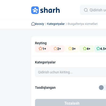
Asosiy
Kategoriyalar
Buxgalteriya xizmatlari
Reyting
1+
2+
3+
4+
4.5
Kategoriyalar
Tasdiqlangan
Tozalash