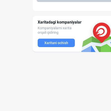
Xaritadagi kompaniyalar
Kompaniyalarni xarita
orqali qidiring
Xaritani ochish