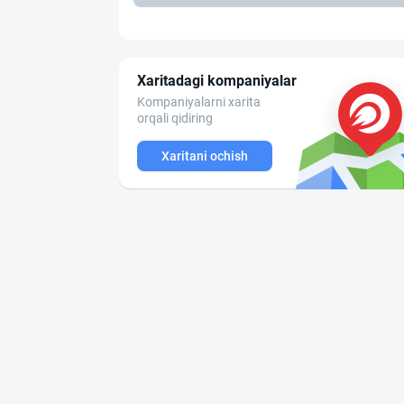
Xaritadagi kompaniyalar
Kompaniyalarni xarita
orqali qidiring
Xaritani ochish