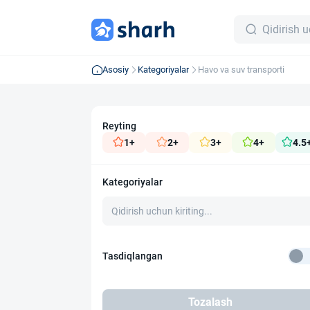
Asosiy
Kategoriyalar
Havo va suv transporti
Reyting
1+
2+
3+
4+
4.5
Kategoriyalar
Tasdiqlangan
Tozalash