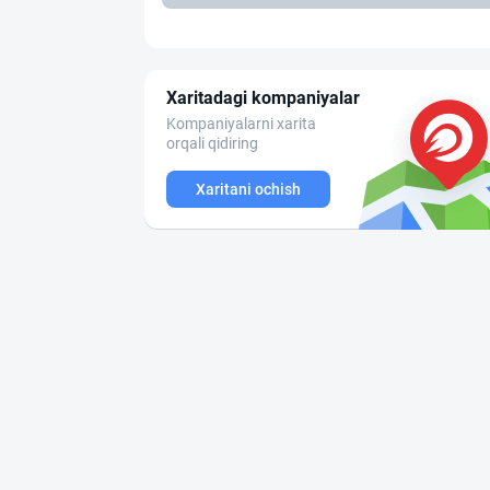
Xaritadagi kompaniyalar
Kompaniyalarni xarita
orqali qidiring
Xaritani ochish