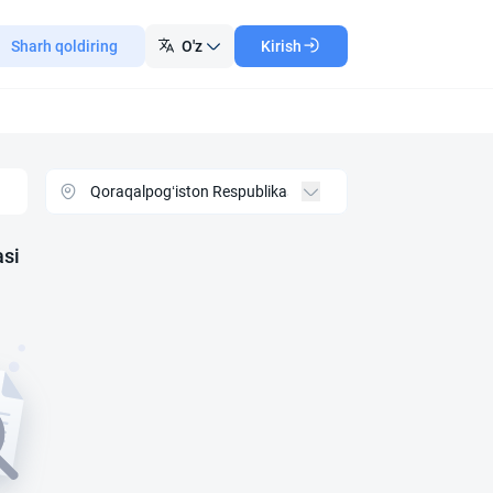
Sharh qoldiring
O'z
Kirish
asi