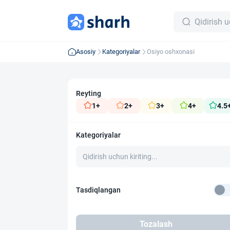
Asosiy
Kategoriyalar
Osiyo oshxonasi
Reyting
1+
2+
3+
4+
4.5
Kategoriyalar
Tasdiqlangan
Tozalash