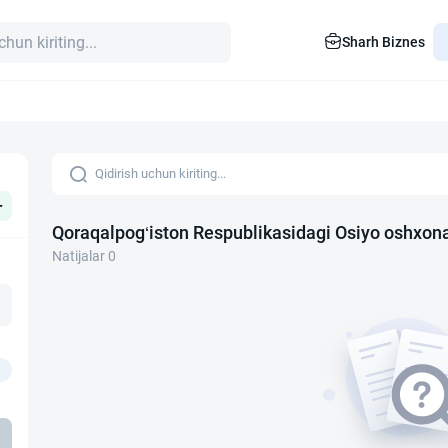
Sharh Biznes
+
Qoraqalpog‘iston Respublikasidagi Osiyo oshxon
Natijalar 0