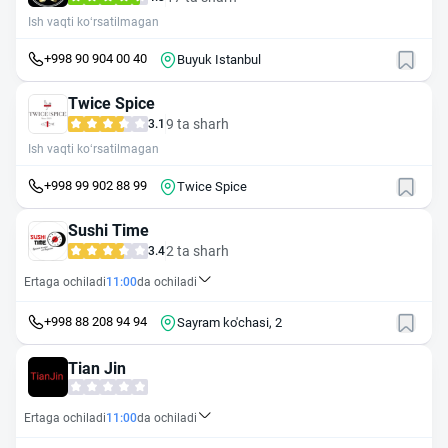
Ish vaqti ko‘rsatilmagan
+998 90 904 00 40
Buyuk Istanbul
Twice Spice
9 ta sharh
3.1
Ish vaqti ko‘rsatilmagan
+998 99 902 88 99
Twice Spice
Sushi Time
2 ta sharh
3.4
Ertaga ochiladi
11:00
da ochiladi
+998 88 208 94 94
Sayram ko'chasi, 2
Tian Jin
Ertaga ochiladi
11:00
da ochiladi