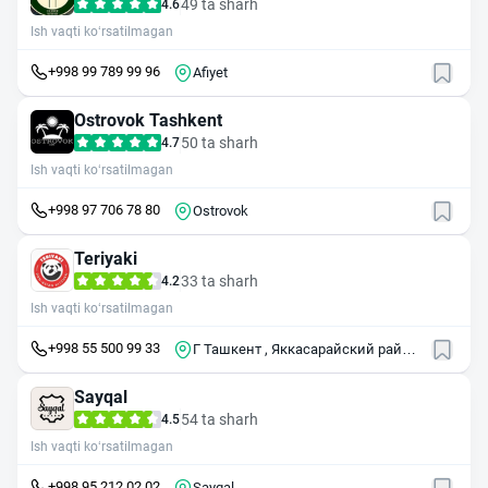
49 ta sharh
4.6
Ish vaqti ko‘rsatilmagan
+998 99 789 99 96
Afiyet
Ostrovok Tashkent
50 ta sharh
4.7
Ish vaqti ko‘rsatilmagan
+998 97 706 78 80
Ostrovok
Teriyaki
33 ta sharh
4.2
Ish vaqti ko‘rsatilmagan
+998 55 500 99 33
Г Ташкент , Яккасарайский район
, ул Фидокор , 40
Sayqal
54 ta sharh
4.5
Ish vaqti ko‘rsatilmagan
+998 95 212 02 02
Sayqal