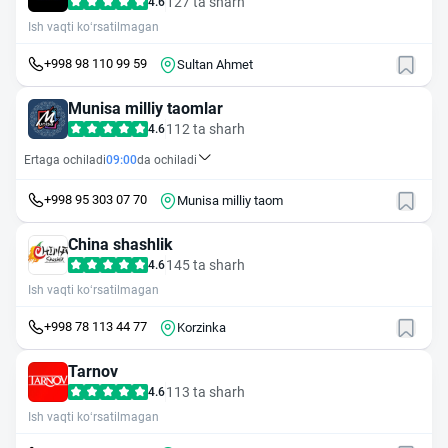
127 ta sharh
4.6
Ish vaqti ko‘rsatilmagan
+998 98 110 99 59
Sultan Ahmet
Munisa milliy taomlar
112 ta sharh
4.6
Ertaga ochiladi
09:00
da ochiladi
+998 95 303 07 70
Munisa milliy taom
China shashlik
145 ta sharh
4.6
Ish vaqti ko‘rsatilmagan
+998 78 113 44 77
Korzinka
Tarnov
113 ta sharh
4.6
Ish vaqti ko‘rsatilmagan