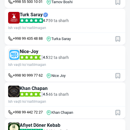
+998 55 500 10 01
Tarnov Вoshi
Turk Saray
59 ta sharh
4.7
Ish vaqti ko‘rsatilmagan
+998 99 435 48 88
Turka Saray
Nice-Joy
32 ta sharh
4.5
Ish vaqti ko‘rsatilmagan
+998 90 999 77 62
Nice Joy
Khan Chapan
46 ta sharh
4.5
Ish vaqti ko‘rsatilmagan
+998 99 442 72 27
Khan Chapan
Afiyet Döner Kebab