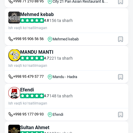
+998 71 210 88 95
City 21 Pan Asian Restaurant &
Lounge
Mehmed kebab
156 ta sharh
4.8
Ish vaqti ko‘rsatilmagan
+998 95 906 56 56
Mehmed kebab
MANDU MANTI
221 ta sharh
4.7
Ish vaqti ko‘rsatilmagan
+998 95 479 57 77
Mandu - Hadra
Efendi
148 ta sharh
4.7
Ish vaqti ko‘rsatilmagan
+998 95 177 09 93
Efendi
Sultan Ahmet