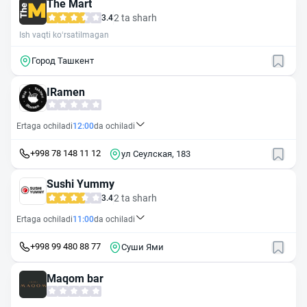
The Mart
2 ta sharh
3.4
Ish vaqti ko‘rsatilmagan
Город Ташкент
IRamen
Ertaga ochiladi
12:00
da ochiladi
+998 78 148 11 12
ул Сеулская, 183
Sushi Yummy
2 ta sharh
3.4
Ertaga ochiladi
11:00
da ochiladi
+998 99 480 88 77
Суши Ями
Maqom bar