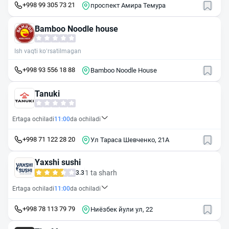
+998 99 305 73 21
проспект Амира Темура
Bamboo Noodle house
Ish vaqti ko‘rsatilmagan
+998 93 556 18 88
Bamboo Noodle House
Tanuki
Ertaga ochiladi
11:00
da ochiladi
+998 71 122 28 20
Ул Тараса Шевченко, 21А
Yaxshi sushi
1 ta sharh
3.3
Ertaga ochiladi
11:00
da ochiladi
+998 78 113 79 79
Ниёзбек йули ул, 22