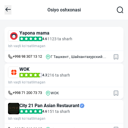
Osiyo oshxonasi
Yapona mama
1123 ta sharh
4.6
Ish vaqti ko‘rsatilmagan
+998 98 307 13 12
Г Ташкент , Шайхантахурский
район , массив Джангох , 34
WOK
216 ta sharh
4.3
Ish vaqti ko‘rsatilmagan
+998 71 200 73 73
WOK
City 21 Pan Asian Restaurant
151 ta sharh
4.6
Ish vaqti ko‘rsatilmagan