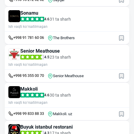
Sonamu
31 ta sharh
4.6
Ish vaqti ko‘rsatilmagan
+998 91 781 60 06
The Brothers
Senior Meathouse
23 ta sharh
4.5
Ish vaqti ko‘rsatilmagan
+998 95 355 00 70
Senior Meathouse
Makkoli
30 ta sharh
4.6
Ish vaqti ko‘rsatilmagan
+998 99 833 88 33
Makkoli. uz
Buyuk istanbul restorani
17 ta sharh
4.3