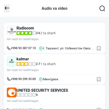
Audio va video
Radiocom
2 ta sharh
3.6
Ish vaqti ko‘rsatilmagan
+998 93 387 07 10
г. Ташкент, ул. Узбекистон Овози,
2
kalmar
1 ta sharh
2.7
Ish vaqti ko‘rsatilmagan
+998 99 299 35 85
Мингурюк
UNITED SECURITY SERVICES
0
Ish vaqti ko‘rsatilmagan