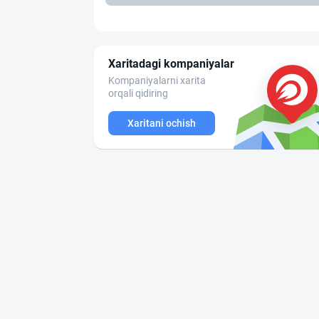
Xaritadagi kompaniyalar
Kompaniyalarni xarita
orqali qidiring
Xaritani ochish