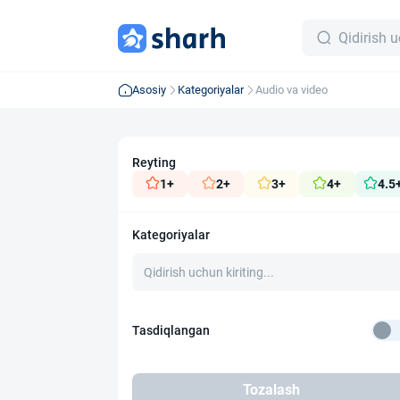
Asosiy
Kategoriyalar
Audio va video
Reyting
1+
2+
3+
4+
4.5
Kategoriyalar
Tasdiqlangan
Tozalash