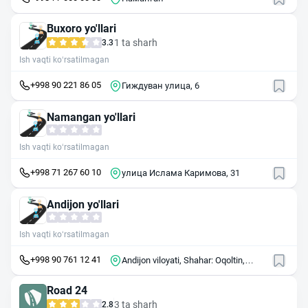
Buxoro yo'llari
1 ta sharh
3.3
Ish vaqti ko‘rsatilmagan
+998 90 221 86 05
Гиждуван улица, 6
Namangan yo'llari
Ish vaqti ko‘rsatilmagan
+998 71 267 60 10
улица Ислама Каримова, 31
Andijon yo'llari
Ish vaqti ko‘rsatilmagan
+998 90 761 12 41
Andijon viloyati, Shahar: Oqoltin,
Navoiy ko'chasi, 1
Road 24
3 ta sharh
2.8