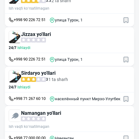
2 ta sharh
3.3
Ish vaqti ko‘rsatilmagan
+998 90 226 72 51
улица Турон, 1
Jizzax yo'llari
24/7
Ishlaydi
+998 90 226 72 51
улица Турон, 1
Sirdaryo yo'llari
1 ta sharh
3
24/7
Ishlaydi
+998 71 267 60 10
населённый пункт Мирзо-Улугбек
Namangan yo'llari
Ish vaqti ko‘rsatilmagan
+998 77 000 00 00
Наманган