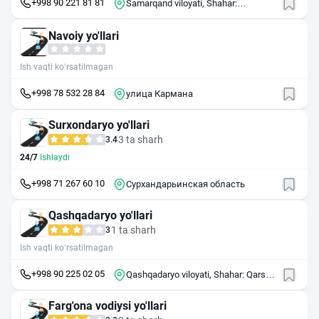
+998 90 221 81 81
Samarqand viloyati, Shahar:
Samarqand, Spitamen shoh ko'chasi,
157
Navoiy yo'llari
Ish vaqti ko‘rsatilmagan
+998 78 532 28 84
улица Кармана
Surxondaryo yo'llari
3 ta sharh
3.4
24/7
Ishlaydi
+998 71 267 60 10
Сурхандарьинская область
Qashqadaryo yo'llari
1 ta sharh
3
Ish vaqti ko‘rsatilmagan
+998 90 225 02 05
Qashqadaryo viloyati, Shahar: Qarshi,
Nasaf ko'chasi (sobiq Shiboev), 38
Farg'ona vodiysi yo'llari