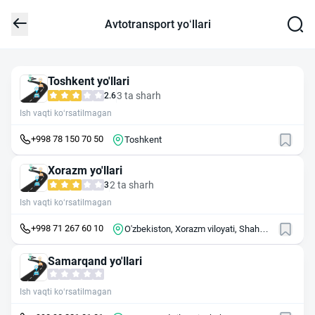
Avtotransport yo‘llari
Toshkent yo'llari
3 ta sharh
2.6
Ish vaqti ko‘rsatilmagan
+998 78 150 70 50
Toshkent
Xorazm yo'llari
2 ta sharh
3
Ish vaqti ko‘rsatilmagan
+998 71 267 60 10
O'zbekiston, Xorazm viloyati, Shahar:
Urganch, Xanka ko'chasi, 134
Samarqand yo'llari
Ish vaqti ko‘rsatilmagan