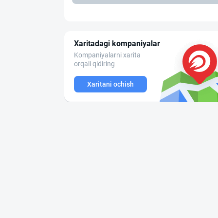
Xaritadagi kompaniyalar
Kompaniyalarni xarita
orqali qidiring
Xaritani ochish