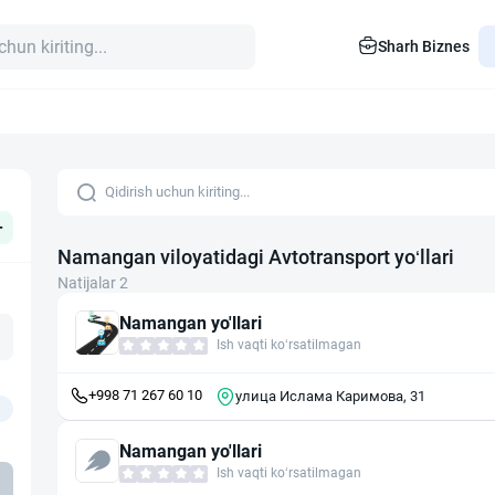
Sharh Biznes
+
Namangan viloyatidagi Avtotransport yo‘llari
Natijalar 2
Namangan yo'llari
Ish vaqti ko‘rsatilmagan
+998 71 267 60 10
улица Ислама Каримова, 31
Namangan yo'llari
Ish vaqti ko‘rsatilmagan