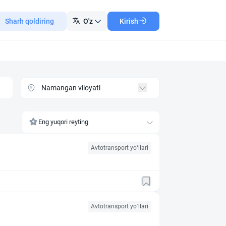
Sharh qoldiring
O'z
Kirish
Eng yuqori reyting
Avtotransport yo‘llari
Avtotransport yo‘llari