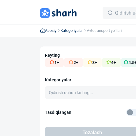
Asosiy
Kategoriyalar
Avtotransport yo‘llari
Reyting
1+
2+
3+
4+
4.5
Kategoriyalar
Tasdiqlangan
Tozalash