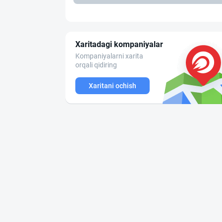
Xaritadagi kompaniyalar
Kompaniyalarni xarita
orqali qidiring
Xaritani ochish