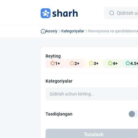
Asosiy
Kategoriyalar
Novvoyxona va qandolatxona
Reyting
1+
2+
3+
4+
4.5
Kategoriyalar
Tasdiqlangan
Tozalash