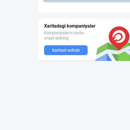
Xaritadagi kompaniyalar
Kompaniyalarni xarita
orqali qidiring
Xaritani ochish