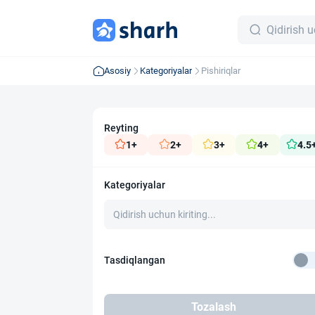
Asosiy
Kategoriyalar
Pishiriqlar
Reyting
1+
2+
3+
4+
4.5
Kategoriyalar
Tasdiqlangan
Tozalash