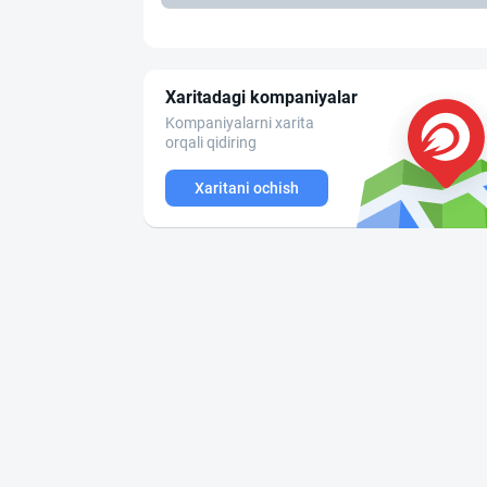
Xaritadagi kompaniyalar
Kompaniyalarni xarita
orqali qidiring
Xaritani ochish