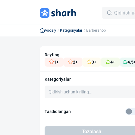
Asosiy
Kategoriyalar
Barbershop
Reyting
1+
2+
3+
4+
4.5
Kategoriyalar
Tasdiqlangan
Tozalash