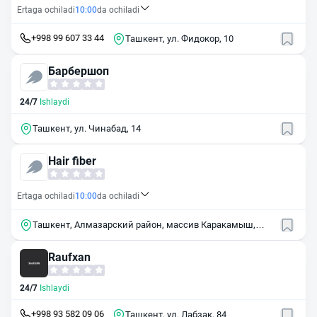
Ertaga ochiladi
10:00
da ochiladi
+998 99 607 33 44
Ташкент, ул. Фидокор, 10
Барбершоп
24/7
Ishlaydi
Ташкент, ул. Чинабад, 14
Hair fiber
Ertaga ochiladi
10:00
da ochiladi
Ташкент, Алмазарский район, массив Каракамыш,
квартал 2/4, 20
Raufxan
24/7
Ishlaydi
+998 93 582 09 06
Ташкент, ул. Лабзак, 84