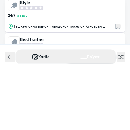
Style
24/7
Ishlaydi
Ташкентский район, городской посёлок Куксарай,
улица Шифобахш сувлар
Best barber
24/7
Ishlaydi
Xarita
Roʻyxat
Ташкент, Олмазорский район, массив Каракамыш,
квартал 2/5, 17
Barbershop Old city
24/7
Ishlaydi
Ташкент, Карасарайская ул., 121
Реал Арт
Ertaga ochiladi
09:30
da ochiladi