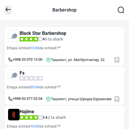
Barbershop
Black Star Barbershop
9 ta sharh
4
Ertaga ochiladi
10:00
da ochiladi
+998 33 070 13 00
Ташкент, ул. Матбуотчилар, 32
Fs
Ertaga ochiladi
09:00
da ochiladi
+998 93 577 03 04
Ташкент, улица Шукура Бурханова
Hajime
2 ta sharh
3.6
Ertaga ochiladi
10:00
da ochiladi