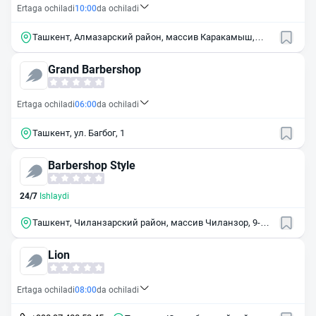
Ertaga ochiladi
10:00
da ochiladi
Ташкент, Алмазарский район, массив Каракамыш,
квартал 2/4, 20
Grand Barbershop
Ertaga ochiladi
06:00
da ochiladi
Ташкент, ул. Багбог, 1
Barbershop Style
24/7
Ishlaydi
Ташкент, Чиланзарский район, массив Чиланзор, 9-й
квартал, 28
Lion
Ertaga ochiladi
08:00
da ochiladi