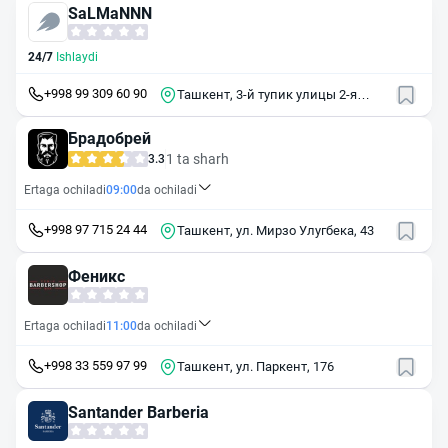
SaLMaNNN
24/7
Ishlaydi
+998 99 309 60 90
Ташкент, 3-й тупик улицы 2-я
Карасу, 1/1
Брадобрей
1 ta sharh
3.3
Ertaga ochiladi
09:00
da ochiladi
+998 97 715 24 44
Ташкент, ул. Мирзо Улугбека, 43
Феникс
Ertaga ochiladi
11:00
da ochiladi
+998 33 559 97 99
Ташкент, ул. Паркент, 176
Santander Barberia