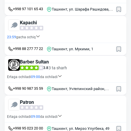
+998 97 101 65 43
Ташкент, ул. Шарафа Рашидова,
40
Kapachi
23:59
gacha ochiq
+998 88 277 77 22
Ташкент, ул. Мукими, 1
Barber Sultan
3 ta sharh
3.8
Ertaga ochiladi
09:00
da ochiladi
+998 90 987 35 59
Ташкент, Учтепинский район,
массив Чиланзар, 14-й квартал,
31
Patron
Ertaga ochiladi
09:00
da ochiladi
+998 95 023 20 00
Ташкент, ул. Мирзо Улугбека, 49