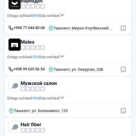
Барбадос
Ertaga ochiladi
09:00
da ochiladi
+998 77 044 80 08
Ташкент, Мирзо-Улугбекский
район, массив Олой, 16
Mates
Ertaga ochiladi
10:00
da ochiladi
+998 99 635 56 54
Ташкент, ул. Оккурган, 23Б
Мужской салон
Ertaga ochiladi
10:00
da ochiladi
Ташкент, ул. Богишамол, 125
Hair fiber