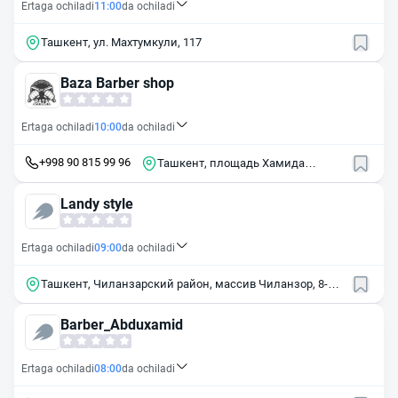
Ertaga ochiladi
11:00
da ochiladi
Ташкент, ул. Махтумкули, 117
Baza Barber shop
Ertaga ochiladi
10:00
da ochiladi
+998 90 815 99 96
Ташкент, площадь Хамида
Алимджана, 13А
Landy style
Ertaga ochiladi
09:00
da ochiladi
Ташкент, Чиланзарский район, массив Чиланзор, 8-й
квартал, 30
Barber_Abduxamid
Ertaga ochiladi
08:00
da ochiladi