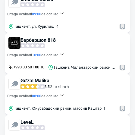
Ertaga ochiladi
09:00
da ochiladi
Ташкент, ул. Курилиш, 4
Барбершоп 818
Ertaga ochiladi
10:00
da ochiladi
+998 33 581 88 18
Ташкент, Чиланзарский район,
массив Чиланзор, 2-й квартал, 64
Go'zal Malika
3 ta sharh
3.5
Ertaga ochiladi
08:00
da ochiladi
Ташкент, Юнусабадский район, массив Кашгар, 1
LeveL