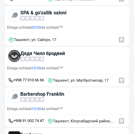
SPA & go'zallik saloni
Ertaga ochiladi
09:00
da ochiladi
Ташкент, ул. Сайхун, 17
Дядя Чилл бродвей
Ertaga ochiladi
10:00
da ochiladi
+998 77 010 66 66
Ташкент, ул. Матбуотчилар, 17
Barbershop Franklin
Ertaga ochiladi
10:00
da ochiladi
+998 91 002 74 47
Ташкент, Юнусабадский район,
массив Юнусабад, 13-й квартал,
16