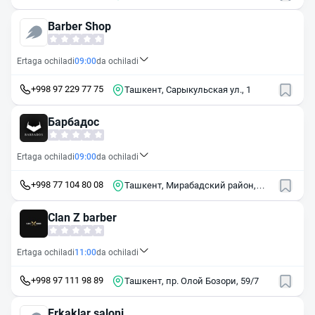
Barber Shop
Ertaga ochiladi
09:00
da ochiladi
+998 97 229 77 75
Ташкент, Сарыкульская ул., 1
Барбадос
Ertaga ochiladi
09:00
da ochiladi
+998 77 104 80 08
Ташкент, Мирабадский район,
просп. Амира Темура, 43
Clan Z barber
Ertaga ochiladi
11:00
da ochiladi
+998 97 111 98 89
Ташкент, пр. Олой Бозори, 59/7
Erkaklar saloni