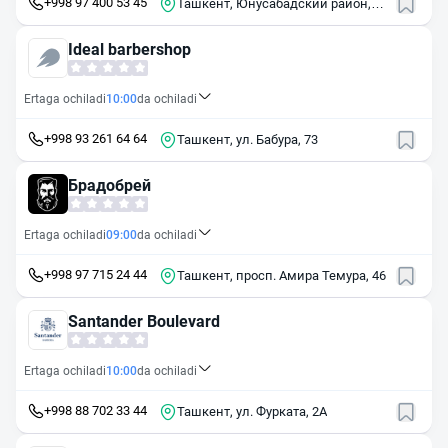
+998 97 400 53 45
Ташкент, Юнусабадский район,
массив Юнусабад, 13-й квартал,
2А
Ideal barbershop
Ertaga ochiladi
10:00
da ochiladi
+998 93 261 64 64
Ташкент, ул. Бабура, 73
Брадобрей
Ertaga ochiladi
09:00
da ochiladi
+998 97 715 24 44
Ташкент, просп. Амира Темура, 46
Santander Boulevard
Ertaga ochiladi
10:00
da ochiladi
+998 88 702 33 44
Ташкент, ул. Фурката, 2А