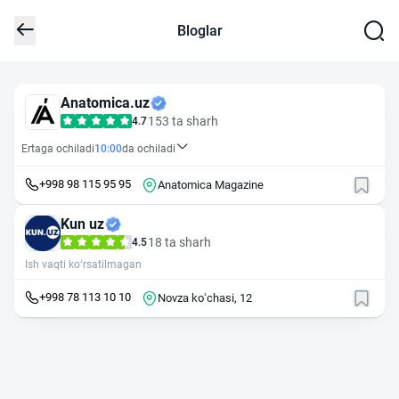
Bloglar
Anatomica.uz
153 ta sharh
4.7
Ertaga ochiladi
10:00
da ochiladi
+998 98 115 95 95
Anatomica Magazine
Kun uz
18 ta sharh
4.5
Ish vaqti ko‘rsatilmagan
+998 78 113 10 10
Novza koʻchasi, 12