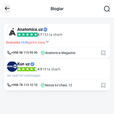
Bloglar
Anatomica.uz
153 ta sharh
4.7
Dushanba
10:00
gacha yopiq
+998 98 115 95 95
Anatomica Magazine
Kun uz
18 ta sharh
4.5
Ish vaqti ko‘rsatilmagan
+998 78 113 10 10
Novza koʻchasi, 12