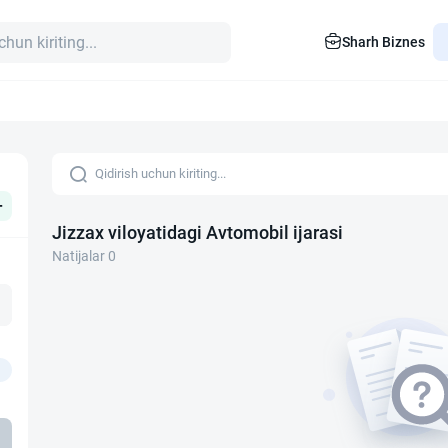
Sharh Biznes
+
Jizzax viloyatidagi Avtomobil ijarasi
Natijalar 0