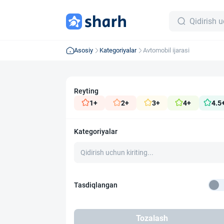
Asosiy
Kategoriyalar
Avtomobil ijarasi
Reyting
1+
2+
3+
4+
4.5
Kategoriyalar
Tasdiqlangan
Tozalash