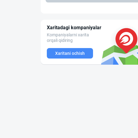
Xaritadagi kompaniyalar
Kompaniyalarni xarita
orqali qidiring
Xaritani ochish