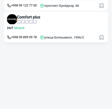
+998 99 122 77 00
проспект Бунёдкор, 4А
Comfort plus
24/7
Ishlaydi
+998 99 899 09 78
улица Богишамол, 159А/3