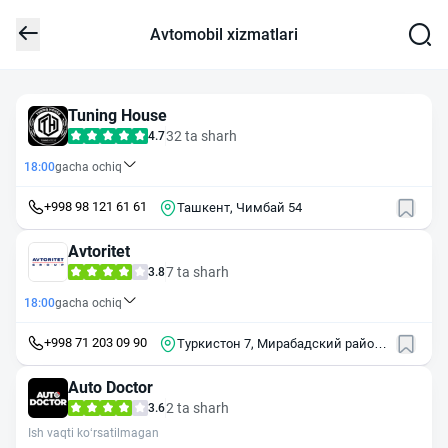
Avtomobil xizmatlari
Tuning House
32 ta sharh
4.7
18:00
gacha ochiq
+998 98 121 61 61
Ташкент, Чимбай 54
Avtoritet
7 ta sharh
3.8
18:00
gacha ochiq
+998 71 203 09 90
Туркистон 7, Мирабадский район,
Ташкент, Узбекистан
Auto Doctor
2 ta sharh
3.6
Ish vaqti ko‘rsatilmagan