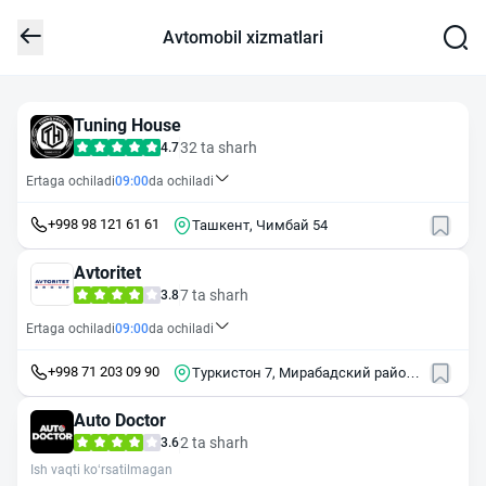
Avtomobil xizmatlari
Tuning House
32 ta sharh
4.7
Ertaga ochiladi
09:00
da ochiladi
+998 98 121 61 61
Ташкент, Чимбай 54
Avtoritet
7 ta sharh
3.8
Ertaga ochiladi
09:00
da ochiladi
+998 71 203 09 90
Туркистон 7, Мирабадский район,
Ташкент, Узбекистан
Auto Doctor
2 ta sharh
3.6
Ish vaqti ko‘rsatilmagan