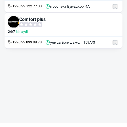
+998 99 122 77 00
проспект Бунёдкор, 4А
Comfort plus
24/7
Ishlaydi
+998 99 899 09 78
улица Богишамол, 159А/3