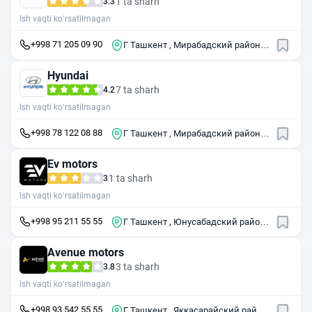
1 ta sharh
3.3
Ish vaqti ko‘rsatilmagan
+998 71 205 09 90
Г Ташкент , Мирабадский район ,
ул Туркистон ,7В
Hyundai
7 ta sharh
4.2
Ish vaqti ko‘rsatilmagan
+998 78 122 08 88
Г Ташкент , Мирабадский район ,
ул Хадра 2/1
Ev motors
1 ta sharh
3
Ish vaqti ko‘rsatilmagan
+998 95 211 55 55
Г Ташкент , Юнусабадский район ,
ул Чингиза Айтматова , 39
Avenue motors
3 ta sharh
3.8
Ish vaqti ko‘rsatilmagan
+998 93 542 55 55
Г Ташкент , Яккасарайский район