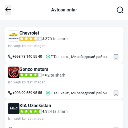
Avtosalonlar
Chevrolet
70 ta sharh
3.2
Ish vaqti ko‘rsatilmagan
+998 78 140 55 40
Г Ташкент , Мирабадский район ,
ул Нукус , 8
Gonzo motors
2 ta sharh
3.6
Ish vaqti ko‘rsatilmagan
+998 99 559 95 55
Г Ташкент , Мирабадский район ,
ул Афрасиаб , 28/14
KIA Uzbekistan
24 ta sharh
4.5
Ish vaqti ko‘rsatilmagan