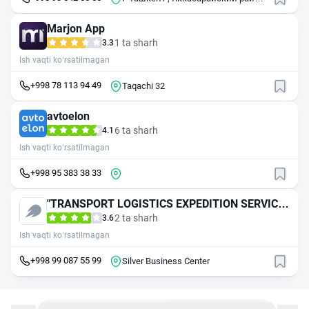
, Малая кольцевая дорога , 25А
Marjon App
1 ta sharh
3.3
Ish vaqti ko‘rsatilmagan
+998 78 113 94 49
Taqachi 32
avtoelon
6 ta sharh
4.1
Ish vaqti ko‘rsatilmagan
+998 95 383 38 33
"TRANSPORT LOGISTICS EXPEDITION SERVICE"
MAS'ULIYATI CHEKLANGAN JAMIYAT
2 ta sharh
3.6
Ish vaqti ko‘rsatilmagan
+998 99 087 55 99
Silver Business Center