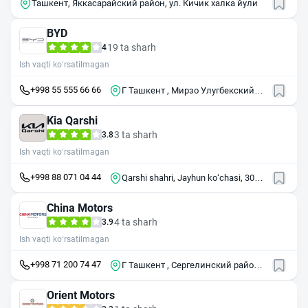
Ташкент, Яккасарайский район, ул. Кичик халка йули
BYD
19 ta sharh
4
Ish vaqti ko‘rsatilmagan
+998 55 555 66 66
Г Ташкент , Мирзо Улугбекский
район , массив Олой , 5
Kia Qarshi
3 ta sharh
3.8
Ish vaqti ko‘rsatilmagan
+998 88 071 04 44
Qarshi shahri, Jayhun ko‘chasi, 30K
uy
China Motors
4 ta sharh
3.9
Ish vaqti ko‘rsatilmagan
+998 71 200 74 47
Г Ташкент , Сергелинский район ,
Ташкентская кольцевая
автомобильная дорога, 70
Orient Motors