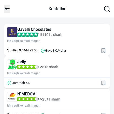
Konfetlar
Gavalli Chocolates
110 ta sharh
4.8
Ish vaqti ko‘rsatilmagan
+998 97 444 22 00
Gavali Ko'kcha
Jelly
8 ta sharh
4.2
Ish vaqti ko‘rsatilmagan
Qoratosh 5A
N`MEDOV
25 ta sharh
4.5
Ish vaqti ko‘rsatilmagan