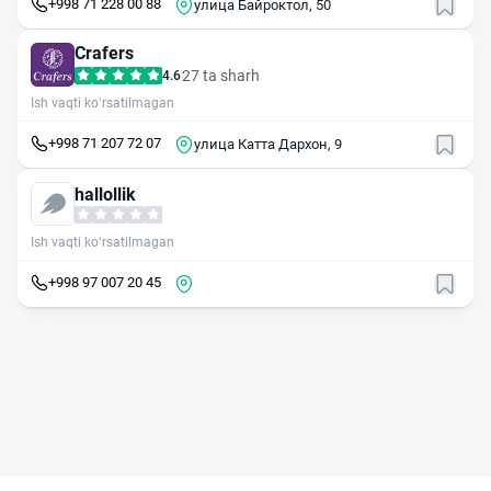
+998 71 228 00 88
улица Байроктол, 50
Crafers
27 ta sharh
4.6
Ish vaqti ko‘rsatilmagan
+998 71 207 72 07
улица Катта Дархон, 9
hallollik
Ish vaqti ko‘rsatilmagan
+998 97 007 20 45