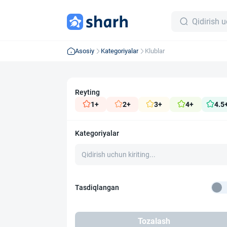
Asosiy
Kategoriyalar
Klublar
Reyting
1+
2+
3+
4+
4.5
Kategoriyalar
Tasdiqlangan
Tozalash