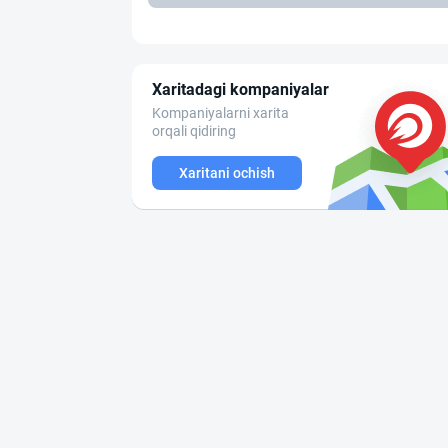
Xaritadagi kompaniyalar
Kompaniyalarni xarita
orqali qidiring
Xaritani ochish