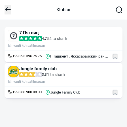
Klublar
7 Пятниц
54 ta sharh
4.7
Ish vaqti ko‘rsatilmagan
+998 93 396 75 75
Г Ташкент , Яккасарайский район
, 3-й пр . Ниезбек Йули , 4
Jungle family club
1 ta sharh
3.3
Ish vaqti ko‘rsatilmagan
+998 88 900 08 00
Jungle Family Club