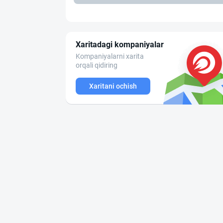
Xaritadagi kompaniyalar
Kompaniyalarni xarita
orqali qidiring
Xaritani ochish