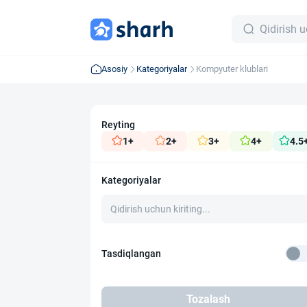
Asosiy
Kategoriyalar
Kompyuter klublari
Reyting
1+
2+
3+
4+
4.5
Kategoriyalar
Tasdiqlangan
Tozalash