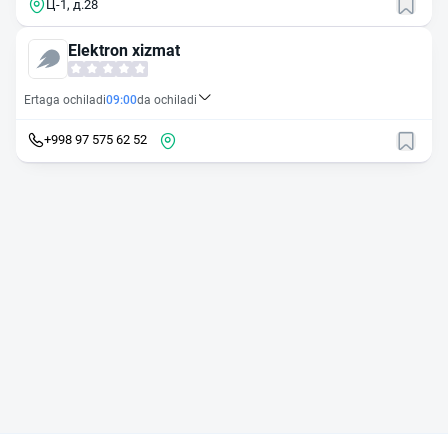
Ц-1, д.28
Elektron xizmat
Ertaga ochiladi
09:00
da ochiladi
+998 97 575 62 52