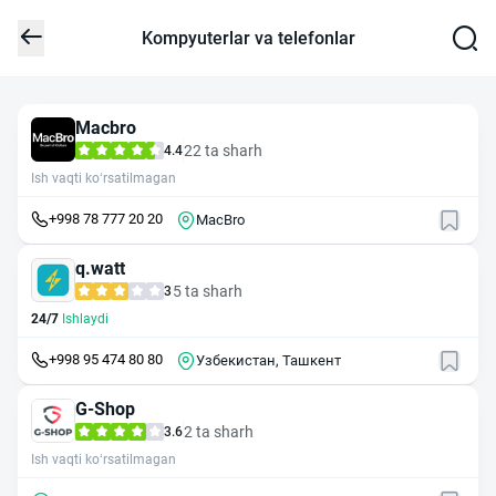
Kompyuterlar va telefonlar
Macbro
22 ta sharh
4.4
Ish vaqti ko‘rsatilmagan
+998 78 777 20 20
MacBro
q.watt
5 ta sharh
3
24/7
Ishlaydi
+998 95 474 80 80
Узбекистан, Ташкент
G-Shop
2 ta sharh
3.6
Ish vaqti ko‘rsatilmagan