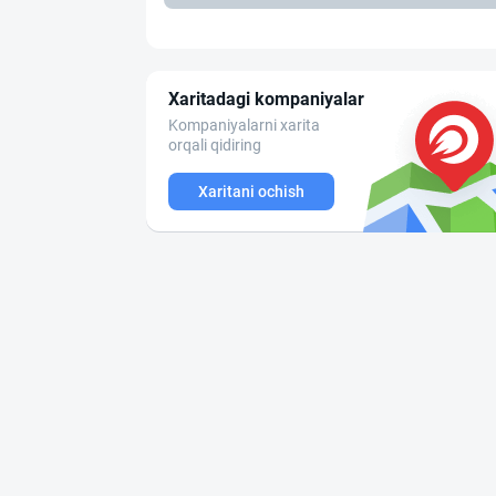
Xaritadagi kompaniyalar
Kompaniyalarni xarita
orqali qidiring
Xaritani ochish