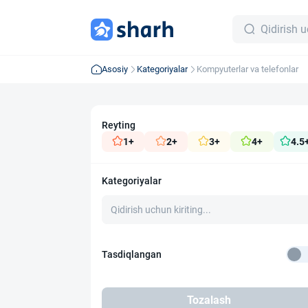
Asosiy
Kategoriyalar
Kompyuterlar va telefonlar
Reyting
1+
2+
3+
4+
4.5
Kategoriyalar
Tasdiqlangan
Tozalash