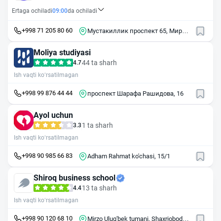
Ertaga ochiladi
09:00
da ochiladi
+998 71 205 80 60
Мустакиллик проспект 65, Мирзо-
Улугбекский район, Ташкент
Moliya studiyasi
44 ta sharh
4.7
Ish vaqti ko‘rsatilmagan
+998 99 876 44 44
проспект Шарафа Рашидова, 16
Ayol uchun
1 ta sharh
3.3
Ish vaqti ko‘rsatilmagan
+998 90 985 66 83
Adham Rahmat ko'chasi, 15/1
Shiroq business school
13 ta sharh
4.4
Ish vaqti ko‘rsatilmagan
+998 90 120 68 10
Mirzo Ulug'bek tumani, Shaxriobod