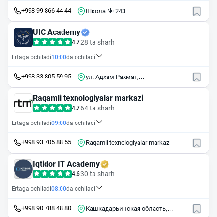
+998 99 866 44 44
Школа № 243
UIC Academy
28 ta sharh
4.7
Ertaga ochiladi
10:00
da ochiladi
+998 33 805 59 95
ул. Адхам Рахмат,
Шайхонтахурский р-н, 15/1,
Uzbekistan
Raqamli texnologiyalar markazi
64 ta sharh
4.7
Ertaga ochiladi
09:00
da ochiladi
+998 93 705 88 55
Raqamli texnologiyalar markazi
Iqtidor IT Academy
30 ta sharh
4.6
Ertaga ochiladi
08:00
da ochiladi
+998 90 788 48 80
Кашкадарьинская область,
Китабский район, улица Пахтакор,