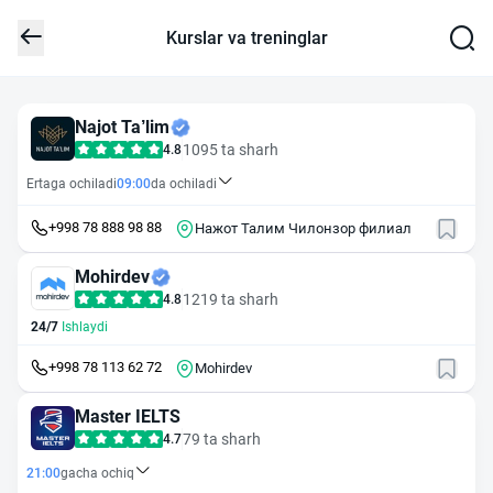
Kurslar va treninglar
Najot Ta’lim
1095 ta sharh
4.8
Ertaga ochiladi
09:00
da ochiladi
+998 78 888 98 88
Нажот Талим Чилонзор филиал
Mohirdev
1219 ta sharh
4.8
24/7
Ishlaydi
+998 78 113 62 72
Mohirdev
Master IELTS
79 ta sharh
4.7
21:00
gacha ochiq