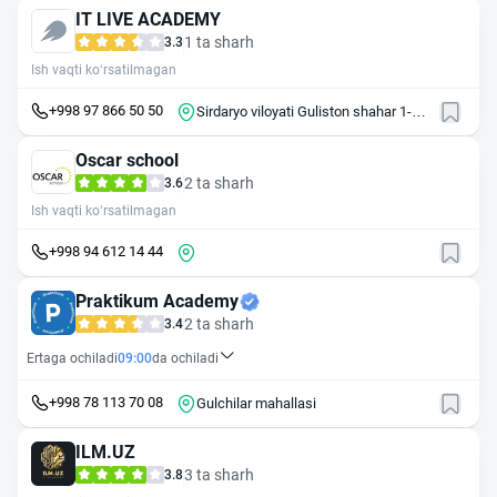
IT LIVE ACADEMY
1 ta sharh
3.3
Ish vaqti ko‘rsatilmagan
+998 97 866 50 50
Sirdaryo viloyati Guliston shahar 1-
mavze, "Taraqiyot" mfy, O'zbekiston
shox kko'chasi
Oscar school
2 ta sharh
3.6
Ish vaqti ko‘rsatilmagan
+998 94 612 14 44
Praktikum Academy
2 ta sharh
3.4
Ertaga ochiladi
09:00
da ochiladi
+998 78 113 70 08
Gulchilar mahallasi
ILM.UZ
3 ta sharh
3.8