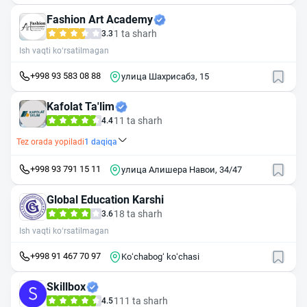
Fashion Art Academy
1 ta sharh
3.3
Ish vaqti ko‘rsatilmagan
+998 93 583 08 88
улица Шахрисабз, 15
Kafolat Ta'lim
11 ta sharh
4.4
Tez orada yopiladi
1
daqiqa
+998 93 791 15 11
улица Алишера Навои, 34/47
Global Education Karshi
18 ta sharh
3.6
Ish vaqti ko‘rsatilmagan
+998 91 467 70 97
Koʻchabogʻ koʻchasi
Skillbox
111 ta sharh
4.5