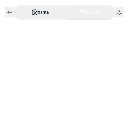
Ertaga ochiladi
09:00
da ochiladi
Xarita
Roʻyxat
+998 91 003 12 15
GeekSchool
Ish vaqti ko‘rsatilmagan
+998 71 205 80 81
Мустакиллик проспект 65, Мирзо-
Улугбекский район, Ташкент
Yosh olimlar
1 ta sharh
3.2
Ish vaqti ko‘rsatilmagan
+998 33 601 80 80
Namangan
Yosh menejer
Ish vaqti ko‘rsatilmagan