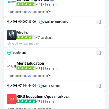
17 ta sharh
4.5
Ertaga ochiladi
10:00
da ochiladi
+998 90 007 33 06
Ziyolilar ko'chasi 9
AkeFx
7 ta sharh
4
Ish vaqti ko‘rsatilmagan
Toashkent
Merit Education
11 ta sharh
4.2
Ertaga ochiladi
09:00
da ochiladi
+998 97 444 44 04
Merit School
RIKS Education o'quv markazi
31 ta sharh
4.7