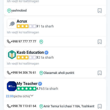
Ish vaqti ko‘rsatilmagan
yashnobod
Acrux
1 ta sharh
3
Ish vaqti ko‘rsatilmagan
+998 97 777 77 77
Kasb Education
2 ta sharh
3
Ish vaqti ko‘rsatilmagan
+998 94 306 76 61
Olaxamak aholi punkti
My Teacher
65 ta sharh
4.7
22:00
gacha ochiq
+998 78 113 61 64
Amir Temur ko‘chasi 118А, Toshkent