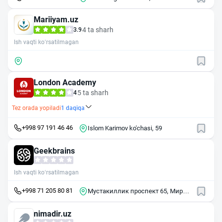
MFY, Yalang'och dahasi, 119A-uy
Mariiyam.uz
4 ta sharh
3.9
Ish vaqti ko‘rsatilmagan
London Academy
5 ta sharh
4
Tez orada yopiladi
1
daqiqa
+998 97 191 46 46
Islom Karimov ko'chasi, 59
Geekbrains
Ish vaqti ko‘rsatilmagan
+998 71 205 80 81
Мустакиллик проспект 65, Мирзо-
Улугбекский район, Ташкент
nimadir.uz