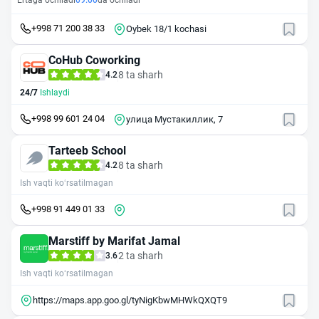
Ertaga ochiladi
09:00
da ochiladi
+998 71 200 38 33
Oybek 18/1 kochasi
CoHub Coworking
8 ta sharh
4.2
24/7
Ishlaydi
+998 99 601 24 04
улица Мустакиллик, 7
Tarteeb School
8 ta sharh
4.2
Ish vaqti ko‘rsatilmagan
+998 91 449 01 33
Marstiff by Marifat Jamal
2 ta sharh
3.6
Ish vaqti ko‘rsatilmagan
https://maps.app.goo.gl/tyNigKbwMHWkQXQT9