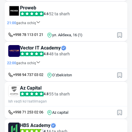
дом 1А
Proweb
52 ta sharh
4.6
21:00
gacha ochiq
+998 78 113 01 21
ул. Айбека, 16 (1)
Vector IT Academy
48 ta sharh
4.8
22:00
gacha ochiq
+998 94 737 03 02
Oʻzbekiston
Az Capital
55 ta sharh
4.8
Ish vaqti ko‘rsatilmagan
+998 71 253 02 06
Az capital
HBS Academy
6 ta sharh
4.1