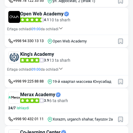
+998 78 122 33 55
ул. Афросиаб, 2 (этаж 1)
Open Web Academy
10 ta sharh
4.1
Ertaga ochiladi
09:00
da ochiladi
+998 94 330 13 13
Open Web Academy
King's Academy
13 ta sharh
3.9
Ertaga ochiladi
09:00
da ochiladi
+998 99 225 88 88
19-й квартал массива Юнусабад
Merax Academy
6 ta sharh
3.9
24/7
Ishlaydi
+998 90 432 01 11
Xorazm, urganch shahar, fayozov 2a
Co-learning Center