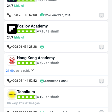
24/7
Ishlaydi
+998 78 113 62 00
12-й квартал, 20A
Fozilov Academy
10 ta sharh
4.2
24/7
Ishlaydi
+998 91 434 28 28
Hong Kong Academy
22 ta sharh
4.5
21:00
gacha ochiq
+998 95 144 52 52
Алишера Навои
Tehnikum
28 ta sharh
4.1
Ish vaqti ko‘rsatilmagan