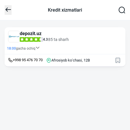
Kredit xizmatlari
depozit.uz
85 ta sharh
4.3
18:00
gacha ochiq
+998 95 476 70 70
Afrosiyob koʻchasi, 12B