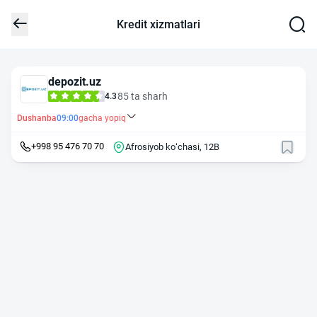
Kredit xizmatlari
depozit.uz
85 ta sharh
4.3
Dushanba
09:00
gacha yopiq
+998 95 476 70 70
Afrosiyob koʻchasi, 12B