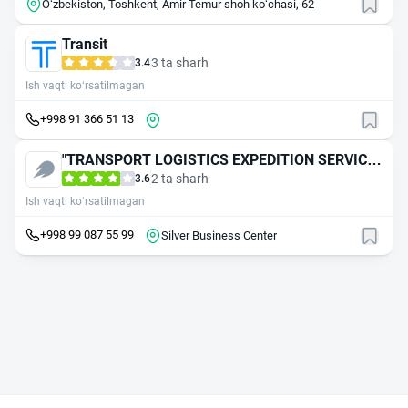
Oʻzbekiston, Toshkent, Amir Temur shoh koʻchasi, 62
Transit
3 ta sharh
3.4
Ish vaqti ko‘rsatilmagan
+998 91 366 51 13
"TRANSPORT LOGISTICS EXPEDITION SERVICE"
MAS'ULIYATI CHEKLANGAN JAMIYAT
2 ta sharh
3.6
Ish vaqti ko‘rsatilmagan
+998 99 087 55 99
Silver Business Center