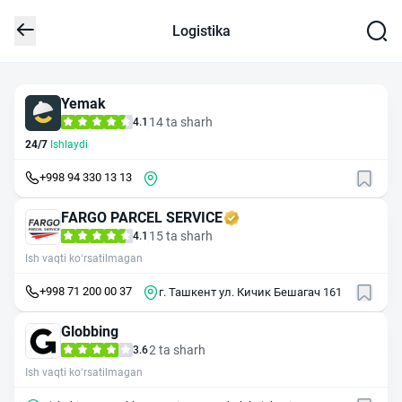
Logistika
Yemak
14 ta sharh
4.1
24/7
Ishlaydi
+998 94 330 13 13
FARGO PARCEL SERVICE
15 ta sharh
4.1
Ish vaqti ko‘rsatilmagan
+998 71 200 00 37
г. Ташкент ул. Кичик Бешагач 161
Globbing
2 ta sharh
3.6
Ish vaqti ko‘rsatilmagan